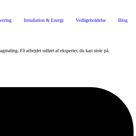
vering
Installation & Energi
Vedligeholdelse
Blog
tagmaling. Få arbejdet udført af eksperter, du kan stole på.