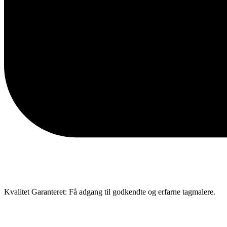
Kvalitet Garanteret: Få adgang til godkendte og erfarne tagmalere.