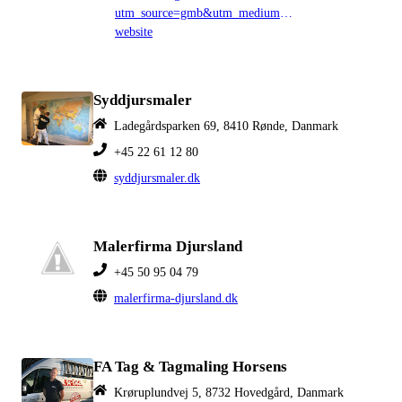
utm_source=gmb&utm_medium=organic&utm_campa
website
Syddjursmaler
Ladegårdsparken 69, 8410 Rønde, Danmark
+45 22 61 12 80
syddjursmaler.dk
Malerfirma Djursland
+45 50 95 04 79
malerfirma-djursland.dk
FA Tag & Tagmaling Horsens
Krøruplundvej 5, 8732 Hovedgård, Danmark