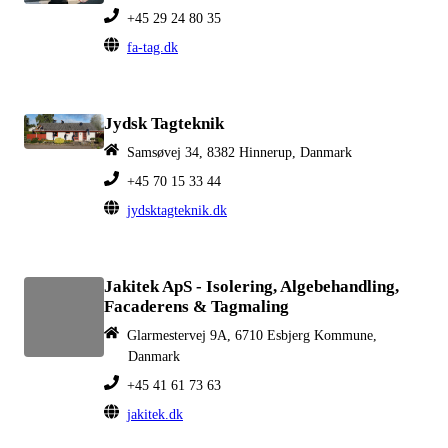
+45 29 24 80 35
fa-tag.dk
Jydsk Tagteknik
Samsøvej 34, 8382 Hinnerup, Danmark
+45 70 15 33 44
jydsktagteknik.dk
Jakitek ApS - Isolering, Algebehandling,
Facaderens & Tagmaling
Glarmestervej 9A, 6710 Esbjerg Kommune,
Danmark
+45 41 61 73 63
jakitek.dk