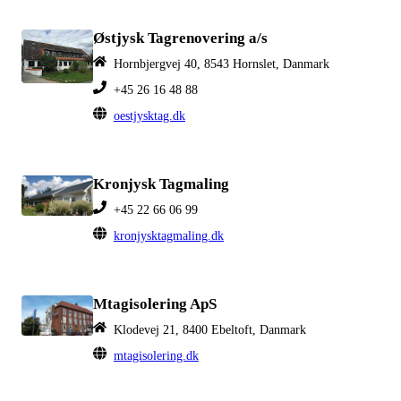
Østjysk Tagrenovering a/s
Hornbjergvej 40, 8543 Hornslet, Danmark
+45 26 16 48 88
oestjysktag.dk
Kronjysk Tagmaling
+45 22 66 06 99
kronjysktagmaling.dk
Mtagisolering ApS
Klodevej 21, 8400 Ebeltoft, Danmark
mtagisolering.dk