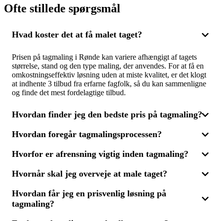
Ofte stillede spørgsmål
Hvad koster det at få malet taget?
Prisen på tagmaling i Rønde kan variere afhængigt af tagets
størrelse, stand og den type maling, der anvendes. For at få en
omkostningseffektiv løsning uden at miste kvalitet, er det klogt
at indhente 3 tilbud fra erfarne fagfolk, så du kan sammenligne
og finde det mest fordelagtige tilbud.
Hvordan finder jeg den bedste pris på tagmaling?
Hvordan foregår tagmalingsprocessen?
For at opnå den bedste pris på tagmaling i Rønde bør du
indhente flere tilbud fra forskellige firmaer. Ved at få 3 tilbud,
Hvorfor er afrensning vigtig inden tagmaling?
kan du sammenligne priser, materialer og erfaring, så du vælger
Tagmalingsprocessen begynder ofte med en grundig rengøring
den løsning, der bedst matcher dit budget og tagets behov.
af taget, hvor alger, mos og snavs fjernes for at sikre optimal
Husk, at den billigste løsning ikke altid er den bedste – god
Hvornår skal jeg overveje at male taget?
malingshæftning. Derefter påføres malingen i flere lag for en
Afrensning er afgørende inden tagmaling, da det gør taget klart
rengøring og maling er også afgørende.
ensartet og holdbar overflade. At indhente 3 tilbud fra
og rent til malerarbejdet. Uden korrekt rengøring vil malingen
forskellige fagfolk kan hjælpe dig med at få det bedste resultat
Hvordan får jeg en prisvenlig løsning på
ikke hæfte ordentligt og resultatet holder ikke i længden. Vælg
Overvej at male taget, hvis du opdager, at farven er falmet, eller
til den mest rimelige pris.
en leverandør, som tilbyder en komplet løsning med både
tagmaling?
hvis der er tegn på revner eller afskalling. Tagmaling kan
afrensning og maling, og få 3 tilbud, så du kan vurdere både
forlænge dit tags levetid og forbedre husets udseende. Få 3
pris og kvalitet.