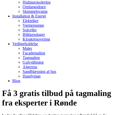
Hulmursisolering
Omfangsdræn
Skimmelsvamp
Installation & Energi
Elektriker
Varmepumpe
Solceller
Blikkenslager
Kloakrenovering
Vedligeholdelse
Maler
Facademaling
Tagmaling
Gulvslibning
Algerens
Sandblæsning af hus
Handyman
Blog
Få 3 gratis tilbud på tagmaling
fra eksperter i Rønde