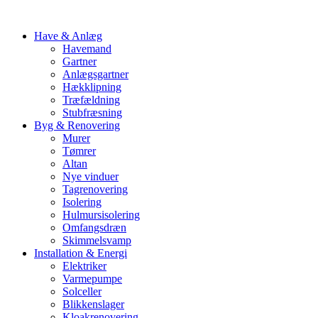
Have & Anlæg
Havemand
Gartner
Anlægsgartner
Hækklipning
Træfældning
Stubfræsning
Byg & Renovering
Murer
Tømrer
Altan
Nye vinduer
Tagrenovering
Isolering
Hulmursisolering
Omfangsdræn
Skimmelsvamp
Installation & Energi
Elektriker
Varmepumpe
Solceller
Blikkenslager
Kloakrenovering