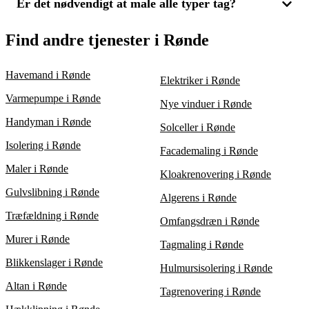
tilbud fra lokale eksperter i Rønde for at finde den løsning, der
Er det nødvendigt at male alle typer tag?
For at sikre en prisvenlig tagmalingsløsning, bør du indhente
bedst opfylder dine behov for pris og kvalitet.
tilbud fra flere leverandører. Ved at sammenligne 3 tilbud, kan
du nemt kontrollere både pris og kvalitetsniveau. Overvej også,
Tagmaling er ikke påkrævet for alle typer tag, men det kan
Find andre tjenester i Rønde
om tagafrensning er inkluderet, da dette er en vigtig del af
være fordelagtigt for beton- eller tegltagsten, der viser tegn på
processen.
slid. Maling kan øge holdbarheden og forbedre det visuelle
indtryk af dit hus. Få 3 tilbud fra eksperter i Rønde for at sikre,
Havemand i Rønde
Elektriker i Rønde
at du vælger den bedste løsning til dit tag.
Varmepumpe i Rønde
Nye vinduer i Rønde
Handyman i Rønde
Solceller i Rønde
Isolering i Rønde
Facademaling i Rønde
Maler i Rønde
Kloakrenovering i Rønde
Gulvslibning i Rønde
Algerens i Rønde
Træfældning i Rønde
Omfangsdræn i Rønde
Murer i Rønde
Tagmaling i Rønde
Blikkenslager i Rønde
Hulmursisolering i Rønde
Altan i Rønde
Tagrenovering i Rønde