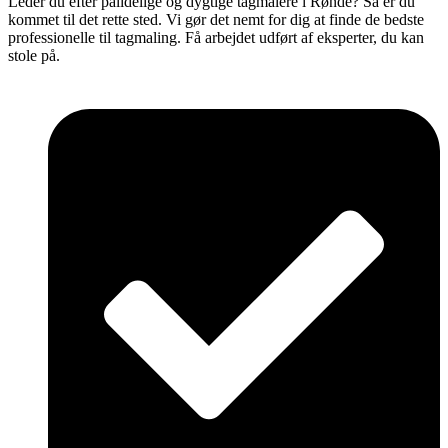
Leder du efter pålidelige og dygtige tagmalere i Rønde? Så er du
kommet til det rette sted. Vi gør det nemt for dig at finde de bedste
professionelle til tagmaling. Få arbejdet udført af eksperter, du kan
stole på.