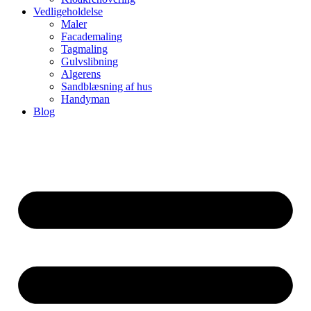
Vedligeholdelse
Maler
Facademaling
Tagmaling
Gulvslibning
Algerens
Sandblæsning af hus
Handyman
Blog