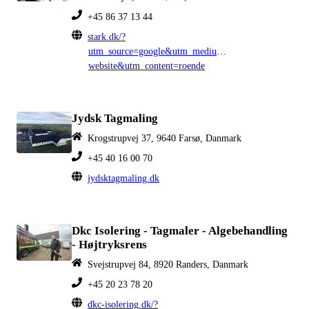
+45 86 37 13 44
stark.dk/?
utm_source=google&utm_medium=organic&utm_camp
website&utm_content=roende
Jydsk Tagmaling
Krogstrupvej 37, 9640 Farsø, Danmark
+45 40 16 00 70
jydsktagmaling.dk
Dkc Isolering - Tagmaler - Algebehandling
- Højtryksrens
Svejstrupvej 84, 8920 Randers, Danmark
+45 20 23 78 20
dkc-isolering.dk/?