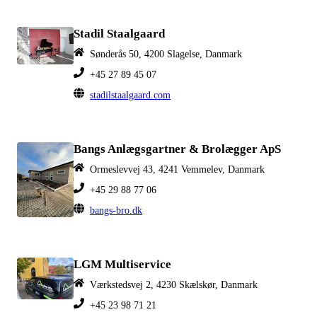
Stadil Staalgaard
Sønderås 50, 4200 Slagelse, Danmark
+45 27 89 45 07
stadilstaalgaard.com
Bangs Anlægsgartner & Brolægger ApS
Ormeslevvej 43, 4241 Vemmelev, Danmark
+45 29 88 77 06
bangs-bro.dk
LGM Multiservice
Værkstedsvej 2, 4230 Skælskør, Danmark
+45 23 98 71 21