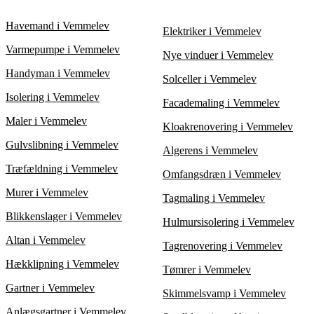
processen.
slid. Maling kan øge holdbarheden og forbedre det visuelle
indtryk af dit hus. Få 3 tilbud fra eksperter i Vemmelev for at
Havemand i Vemmelev
Elektriker i Vemmelev
sikre, at du vælger den bedste løsning til dit tag.
Varmepumpe i Vemmelev
Nye vinduer i Vemmelev
Handyman i Vemmelev
Solceller i Vemmelev
Isolering i Vemmelev
Facademaling i Vemmelev
Maler i Vemmelev
Kloakrenovering i Vemmelev
Gulvslibning i Vemmelev
Algerens i Vemmelev
Træfældning i Vemmelev
Omfangsdræn i Vemmelev
Murer i Vemmelev
Tagmaling i Vemmelev
Blikkenslager i Vemmelev
Hulmursisolering i Vemmelev
Altan i Vemmelev
Tagrenovering i Vemmelev
Hækklipning i Vemmelev
Tømrer i Vemmelev
Gartner i Vemmelev
Skimmelsvamp i Vemmelev
Anlægsgartner i Vemmelev