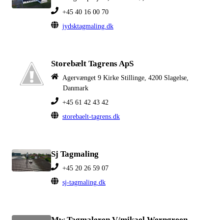
+45 40 16 00 70
jydsktagmaling.dk
Storebælt Tagrens ApS
Agervænget 9 Kirke Stillinge, 4200 Slagelse,
Danmark
+45 61 42 43 42
storebaelt-tagrens.dk
Sj Tagmaling
+45 20 26 59 07
sj-tagmaling.dk
Mw Tagmaleren V/mikael Werngreen