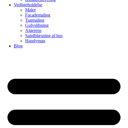
Vedligeholdelse
Maler
Facademaling
Tagmaling
Gulvslibning
Algerens
Sandblæsning af hus
Handyman
Blog