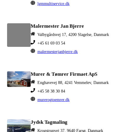
lgmmultiservice.dk
Malermester Jan Bjerre
Valbygårdsvej 17, 4200 Slagelse, Danmark
+45 61 69 03 54
malermesterjanbjerre.dk
Murer & Tømrer Firmaet ApS
Enghavevej 88, 4241 Vemmelev, Danmark
+45 58 38 30 84
murerogtoemrer.dk
Jydsk Tagmaling
Krogstrupvej 37, 9640 Farsø, Danmark