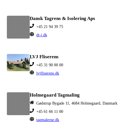
Dansk Tagrens & Isolering Aps
+45 21 94 39 75
dt-i.dk
LVJ Fliserens
+45 31 90 00 00
lvjfliserens.dk
Holmegaard Tagmaling
Gødstrup Bygade 11, 4684 Holmegaard, Danmark
+45 61 66 11 00
tagmalerne.dk