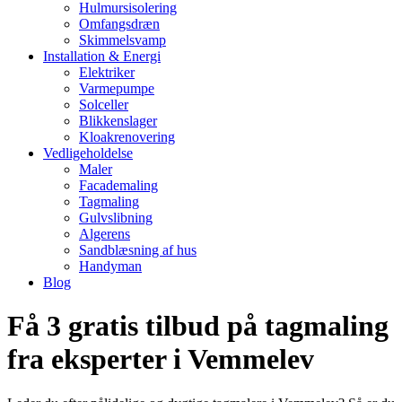
Hulmursisolering
Omfangsdræn
Skimmelsvamp
Installation & Energi
Elektriker
Varmepumpe
Solceller
Blikkenslager
Kloakrenovering
Vedligeholdelse
Maler
Facademaling
Tagmaling
Gulvslibning
Algerens
Sandblæsning af hus
Handyman
Blog
Få 3 gratis tilbud på tagmaling
fra eksperter i Vemmelev