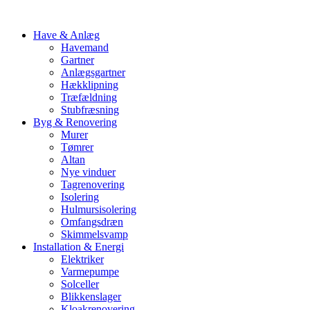
Have & Anlæg
Havemand
Gartner
Anlægsgartner
Hækklipning
Træfældning
Stubfræsning
Byg & Renovering
Murer
Tømrer
Altan
Nye vinduer
Tagrenovering
Isolering
Hulmursisolering
Omfangsdræn
Skimmelsvamp
Installation & Energi
Elektriker
Varmepumpe
Solceller
Blikkenslager
Kloakrenovering