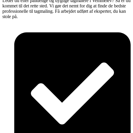
Leder du efter pålidelige og dygtige tagmalere i Vemmelev? Så er du
kommet til det rette sted. Vi gør det nemt for dig at finde de bedste
professionelle til tagmaling. Få arbejdet udført af eksperter, du kan
stole på.