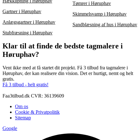
Hækklipning i Høruphav
Tømrer i Høruphav
Gartner i Høruphav
Skimmelsvamp i Høruphav
Anlægsgartner i Høruphav
Sandblæsning af hus i Høruphav
Stubfræsning i Høruphav
Klar til at finde de bedste tagmalere i
Høruphav?
Vent ikke med at få startet dit projekt. Få 3 tilbud fra tagmalere i
Høruphav, der kan realisere din vision. Det er hurtigt, nemt og helt
gratis.
Få 3 tilbud - helt gratis!
Faa3tilbud.dk CVR: 36139609
Om os
Cookie & Privatpolitik
Sitemap
Google