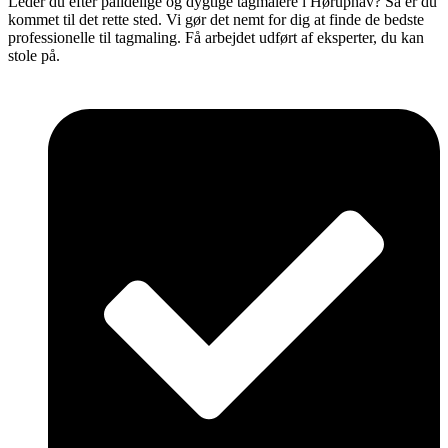
Leder du efter pålidelige og dygtige tagmalere i Høruphav? Så er du
kommet til det rette sted. Vi gør det nemt for dig at finde de bedste
professionelle til tagmaling. Få arbejdet udført af eksperter, du kan
stole på.