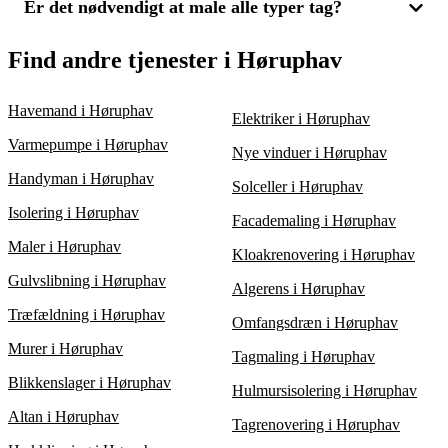
pris og kvalitet.
tilbud fra lokale eksperter i Høruphav for at finde den løsning,
Er det nødvendigt at male alle typer tag?
For at sikre en prisvenlig tagmalingsløsning, bør du indhente
der bedst opfylder dine behov for pris og kvalitet.
tilbud fra flere leverandører. Ved at sammenligne 3 tilbud, kan
du nemt kontrollere både pris og kvalitetsniveau. Overvej også,
Tagmaling er ikke påkrævet for alle typer tag, men det kan
Find andre tjenester i Høruphav
om tagafrensning er inkluderet, da dette er en vigtig del af
være fordelagtigt for beton- eller tegltagsten, der viser tegn på
processen.
slid. Maling kan øge holdbarheden og forbedre det visuelle
indtryk af dit hus. Få 3 tilbud fra eksperter i Høruphav for at
Havemand i Høruphav
Elektriker i Høruphav
sikre, at du vælger den bedste løsning til dit tag.
Varmepumpe i Høruphav
Nye vinduer i Høruphav
Handyman i Høruphav
Solceller i Høruphav
Isolering i Høruphav
Facademaling i Høruphav
Maler i Høruphav
Kloakrenovering i Høruphav
Gulvslibning i Høruphav
Algerens i Høruphav
Træfældning i Høruphav
Omfangsdræn i Høruphav
Murer i Høruphav
Tagmaling i Høruphav
Blikkenslager i Høruphav
Hulmursisolering i Høruphav
Altan i Høruphav
Tagrenovering i Høruphav