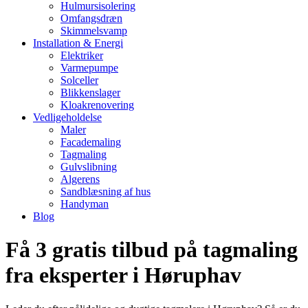
Hulmursisolering
Omfangsdræn
Skimmelsvamp
Installation & Energi
Elektriker
Varmepumpe
Solceller
Blikkenslager
Kloakrenovering
Vedligeholdelse
Maler
Facademaling
Tagmaling
Gulvslibning
Algerens
Sandblæsning af hus
Handyman
Blog
Få 3 gratis tilbud på tagmaling
fra eksperter i Høruphav