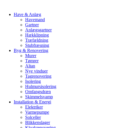
Have & Anlæg
Havemand
Gartner
Anlægsgartner
Hækklipning
Træfældning
Stubfræsning
Byg & Renovering
Murer
Tømrer
Altan
Nye vinduer
Tagrenovering
Isolering
Hulmursisolering
Omfangsdræn
Skimmelsvamp
Installation & Energi
Elektriker
Varmepumpe
Solceller
Blikkenslager
Kloakrenovering