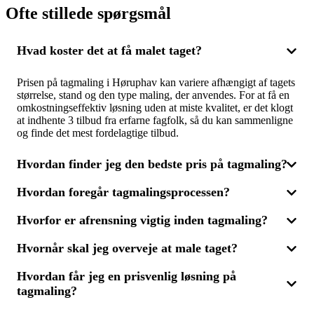
Ofte stillede spørgsmål
Hvad koster det at få malet taget?
Prisen på tagmaling i Høruphav kan variere afhængigt af tagets
størrelse, stand og den type maling, der anvendes. For at få en
omkostningseffektiv løsning uden at miste kvalitet, er det klogt
at indhente 3 tilbud fra erfarne fagfolk, så du kan sammenligne
og finde det mest fordelagtige tilbud.
Hvordan finder jeg den bedste pris på tagmaling?
Hvordan foregår tagmalingsprocessen?
For at opnå den bedste pris på tagmaling i Høruphav bør du
indhente flere tilbud fra forskellige firmaer. Ved at få 3 tilbud,
Hvorfor er afrensning vigtig inden tagmaling?
kan du sammenligne priser, materialer og erfaring, så du vælger
Tagmalingsprocessen begynder ofte med en grundig rengøring
den løsning, der bedst matcher dit budget og tagets behov.
af taget, hvor alger, mos og snavs fjernes for at sikre optimal
Husk, at den billigste løsning ikke altid er den bedste – god
Hvornår skal jeg overveje at male taget?
malingshæftning. Derefter påføres malingen i flere lag for en
Afrensning er afgørende inden tagmaling, da det gør taget klart
rengøring og maling er også afgørende.
ensartet og holdbar overflade. At indhente 3 tilbud fra
og rent til malerarbejdet. Uden korrekt rengøring vil malingen
forskellige fagfolk kan hjælpe dig med at få det bedste resultat
Hvordan får jeg en prisvenlig løsning på
ikke hæfte ordentligt og resultatet holder ikke i længden. Vælg
Overvej at male taget, hvis du opdager, at farven er falmet, eller
til den mest rimelige pris.
en leverandør, som tilbyder en komplet løsning med både
tagmaling?
hvis der er tegn på revner eller afskalling. Tagmaling kan
afrensning og maling, og få 3 tilbud, så du kan vurdere både
forlænge dit tags levetid og forbedre husets udseende. Få 3