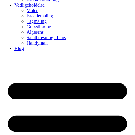
Vedligeholdelse
Maler
Facademaling
Tagmaling
Gulvslibning
Algerens
Sandblæsning af hus
Handyman
Blog