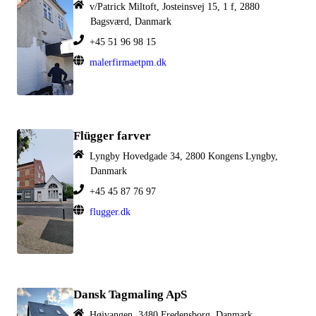
v/Patrick Miltoft, Josteinsvej 15, 1 f, 2880
Bagsværd, Danmark
+45 51 96 98 15
malerfirmaetpm.dk
Flügger farver
Lyngby Hovedgade 34, 2800 Kongens Lyngby,
Danmark
+45 45 87 76 97
flugger.dk
Dansk Tagmaling ApS
Højvangen, 3480 Fredensborg, Danmark