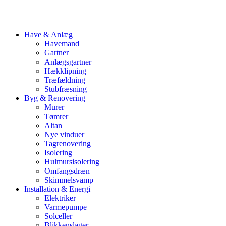
Have & Anlæg
Havemand
Gartner
Anlægsgartner
Hækklipning
Træfældning
Stubfræsning
Byg & Renovering
Murer
Tømrer
Altan
Nye vinduer
Tagrenovering
Isolering
Hulmursisolering
Omfangsdræn
Skimmelsvamp
Installation & Energi
Elektriker
Varmepumpe
Solceller
Blikkenslager