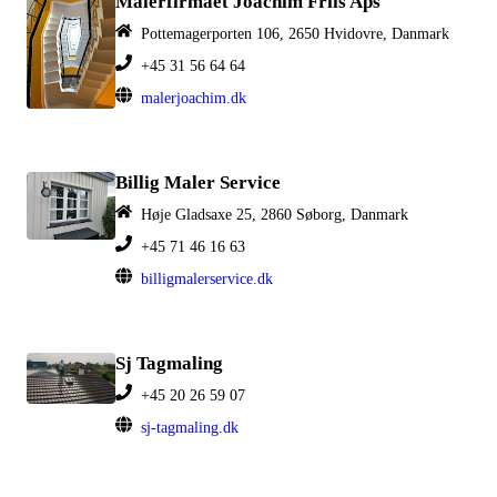
Malerfirmaet Joachim Friis Aps
Pottemagerporten 106, 2650 Hvidovre, Danmark
+45 31 56 64 64
malerjoachim.dk
Billig Maler Service
Høje Gladsaxe 25, 2860 Søborg, Danmark
+45 71 46 16 63
billigmalerservice.dk
Sj Tagmaling
+45 20 26 59 07
sj-tagmaling.dk