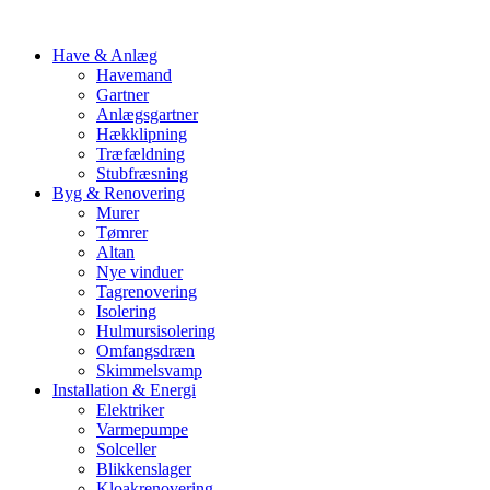
Have & Anlæg
Havemand
Gartner
Anlægsgartner
Hækklipning
Træfældning
Stubfræsning
Byg & Renovering
Murer
Tømrer
Altan
Nye vinduer
Tagrenovering
Isolering
Hulmursisolering
Omfangsdræn
Skimmelsvamp
Installation & Energi
Elektriker
Varmepumpe
Solceller
Blikkenslager
Kloakrenovering