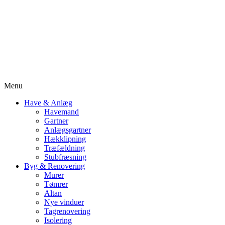
Menu
Have & Anlæg
Havemand
Gartner
Anlægsgartner
Hækklipning
Træfældning
Stubfræsning
Byg & Renovering
Murer
Tømrer
Altan
Nye vinduer
Tagrenovering
Isolering