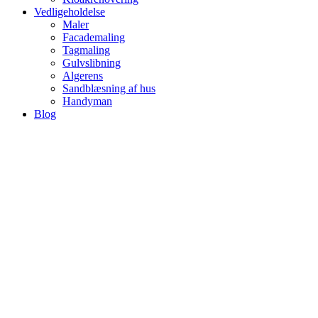
Vedligeholdelse
Maler
Facademaling
Tagmaling
Gulvslibning
Algerens
Sandblæsning af hus
Handyman
Blog