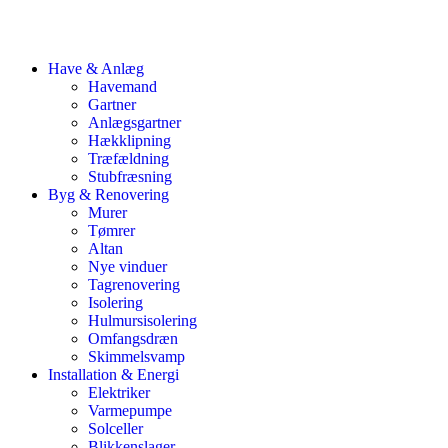
Have & Anlæg
Havemand
Gartner
Anlægsgartner
Hækklipning
Træfældning
Stubfræsning
Byg & Renovering
Murer
Tømrer
Altan
Nye vinduer
Tagrenovering
Isolering
Hulmursisolering
Omfangsdræn
Skimmelsvamp
Installation & Energi
Elektriker
Varmepumpe
Solceller
Blikkenslager