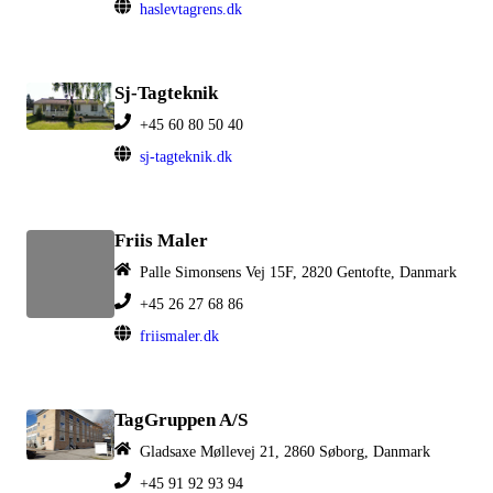
haslevtagrens.dk
Sj-Tagteknik
+45 60 80 50 40
sj-tagteknik.dk
Friis Maler
Palle Simonsens Vej 15F, 2820 Gentofte, Danmark
+45 26 27 68 86
friismaler.dk
TagGruppen A/S
Gladsaxe Møllevej 21, 2860 Søborg, Danmark
+45 91 92 93 94