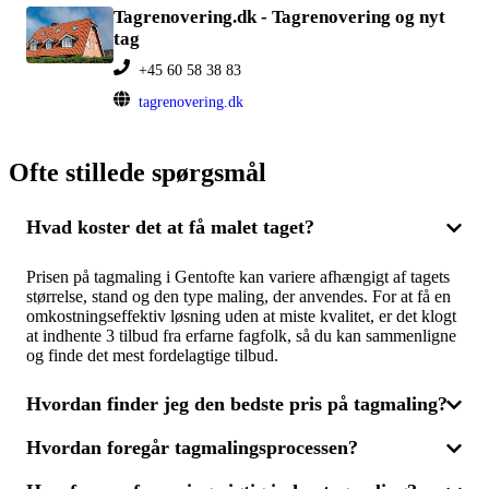
Tagrenovering.dk - Tagrenovering og nyt
tag
+45 60 58 38 83
tagrenovering.dk
Ofte stillede spørgsmål
Hvad koster det at få malet taget?
Prisen på tagmaling i Gentofte kan variere afhængigt af tagets
størrelse, stand og den type maling, der anvendes. For at få en
omkostningseffektiv løsning uden at miste kvalitet, er det klogt
at indhente 3 tilbud fra erfarne fagfolk, så du kan sammenligne
og finde det mest fordelagtige tilbud.
Hvordan finder jeg den bedste pris på tagmaling?
Hvordan foregår tagmalingsprocessen?
For at opnå den bedste pris på tagmaling i Gentofte bør du
indhente flere tilbud fra forskellige firmaer. Ved at få 3 tilbud,