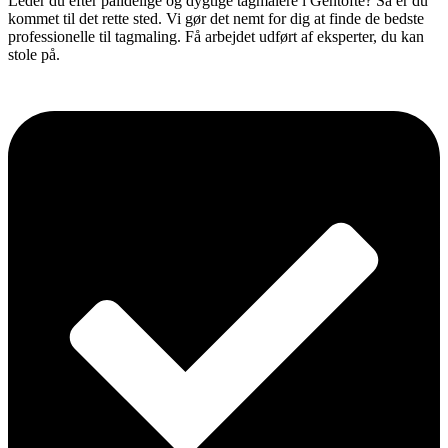
Leder du efter pålidelige og dygtige tagmalere i Gentofte? Så er du
kommet til det rette sted. Vi gør det nemt for dig at finde de bedste
professionelle til tagmaling. Få arbejdet udført af eksperter, du kan
stole på.