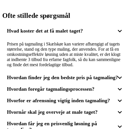
Ofte stillede spørgsmål
Hvad koster det at få malet taget?
Prisen på tagmaling i Skælskør kan variere afhængigt af tagets
størrelse, stand og den type maling, der anvendes. For at få en
omkostningseffektiv løsning uden at miste kvalitet, er det klogt
at indhente 3 tilbud fra erfarne fagfolk, så du kan sammenligne
og finde det mest fordelagtige tilbud.
Hvordan finder jeg den bedste pris på tagmaling?
Hvordan foregår tagmalingsprocessen?
For at opnå den bedste pris på tagmaling i Skælskør bør du
indhente flere tilbud fra forskellige firmaer. Ved at få 3 tilbud,
Hvorfor er afrensning vigtig inden tagmaling?
kan du sammenligne priser, materialer og erfaring, så du vælger
Tagmalingsprocessen begynder ofte med en grundig rengøring
den løsning, der bedst matcher dit budget og tagets behov.
af taget, hvor alger, mos og snavs fjernes for at sikre optimal
Husk, at den billigste løsning ikke altid er den bedste – god
Hvornår skal jeg overveje at male taget?
malingshæftning. Derefter påføres malingen i flere lag for en
Afrensning er afgørende inden tagmaling, da det gør taget klart
rengøring og maling er også afgørende.
ensartet og holdbar overflade. At indhente 3 tilbud fra
og rent til malerarbejdet. Uden korrekt rengøring vil malingen
forskellige fagfolk kan hjælpe dig med at få det bedste resultat
Hvordan får jeg en prisvenlig løsning på
ikke hæfte ordentligt og resultatet holder ikke i længden. Vælg
Overvej at male taget, hvis du opdager, at farven er falmet, eller
til den mest rimelige pris.