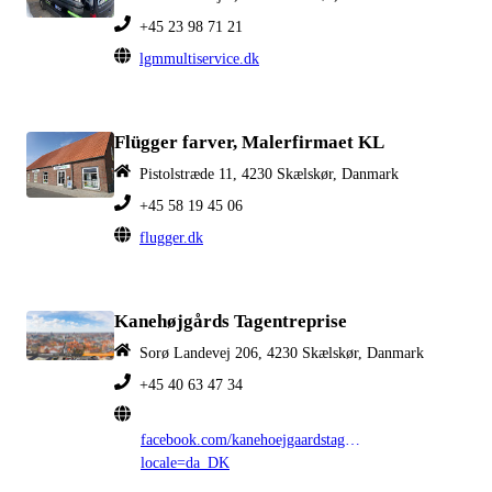
+45 23 98 71 21
lgmmultiservice.dk
Flügger farver, Malerfirmaet KL
Pistolstræde 11, 4230 Skælskør, Danmark
+45 58 19 45 06
flugger.dk
Kanehøjgårds Tagentreprise
Sorø Landevej 206, 4230 Skælskør, Danmark
+45 40 63 47 34
facebook.com/kanehoejgaardstagentreprise/?
locale=da_DK