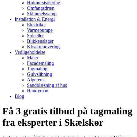
Hulmursisolering
Omfangsdræn
Skimmelsvamp
Installation & Energi
Elektriker
Varmepumpe
Solceller
Blikkenslager
Kloakrenovering
Vedligeholdelse
Maler
Facademaling
Tagmaling
Gulvslibning
Algerens
Sandblæsning af hus
Handyman
Blog
Få 3 gratis tilbud på tagmaling
fra eksperter i Skælskør