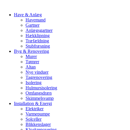
Have & Anlæg
Havemand
Gartner
Anlægsgartner
Hækklipning
Træfældning
Stubfræsning
Byg & Renovering
Murer
Tømrer
Altan
Nye vinduer
Tagrenovering
Isolering
Hulmursisolering
Omfangsdræn
Skimmelsvamp
Installation & Energi
Elektriker
Varmepumpe
Solceller
Blikkenslager
Kloakrenovering