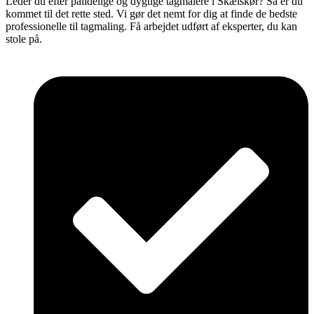
Leder du efter pålidelige og dygtige tagmalere i Skælskør? Så er du
kommet til det rette sted. Vi gør det nemt for dig at finde de bedste
professionelle til tagmaling. Få arbejdet udført af eksperter, du kan
stole på.