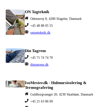
ON Tagteknik
Odensevej 8, 4200 Slagelse, Danmark
+45 48 88 05 55
ontagteknik.dk
Din Tagrens
+45 71 74 74 70
dintagrens.dk
IsoMester.dk - Hulmursisolering &
Termografering
Guldborgvænget 20, 4230 Skælskør, Danmark
+45 21 63 86 09