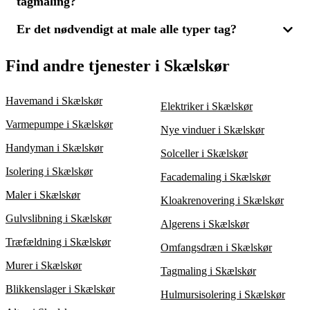
en leverandør, som tilbyder en komplet løsning med både
tagmaling?
hvis der er tegn på revner eller afskalling. Tagmaling kan
afrensning og maling, og få 3 tilbud, så du kan vurdere både
forlænge dit tags levetid og forbedre husets udseende. Få 3
pris og kvalitet.
tilbud fra lokale eksperter i Skælskør for at finde den løsning,
Er det nødvendigt at male alle typer tag?
For at sikre en prisvenlig tagmalingsløsning, bør du indhente
der bedst opfylder dine behov for pris og kvalitet.
tilbud fra flere leverandører. Ved at sammenligne 3 tilbud, kan
du nemt kontrollere både pris og kvalitetsniveau. Overvej også,
Tagmaling er ikke påkrævet for alle typer tag, men det kan
Find andre tjenester i Skælskør
om tagafrensning er inkluderet, da dette er en vigtig del af
være fordelagtigt for beton- eller tegltagsten, der viser tegn på
processen.
slid. Maling kan øge holdbarheden og forbedre det visuelle
indtryk af dit hus. Få 3 tilbud fra eksperter i Skælskør for at
Havemand i Skælskør
Elektriker i Skælskør
sikre, at du vælger den bedste løsning til dit tag.
Varmepumpe i Skælskør
Nye vinduer i Skælskør
Handyman i Skælskør
Solceller i Skælskør
Isolering i Skælskør
Facademaling i Skælskør
Maler i Skælskør
Kloakrenovering i Skælskør
Gulvslibning i Skælskør
Algerens i Skælskør
Træfældning i Skælskør
Omfangsdræn i Skælskør
Murer i Skælskør
Tagmaling i Skælskør
Blikkenslager i Skælskør
Hulmursisolering i Skælskør