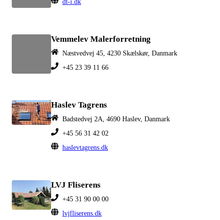
dt-i.dk
Vemmelev Malerforretning
Næstvedvej 45, 4230 Skælskør, Danmark
+45 23 39 11 66
Haslev Tagrens
Badstedvej 2A, 4690 Haslev, Danmark
+45 56 31 42 02
haslevtagrens.dk
LVJ Fliserens
+45 31 90 00 00
lvjfliserens.dk