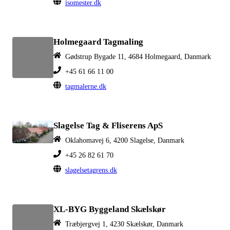
isomester.dk
Holmegaard Tagmaling
Gødstrup Bygade 11, 4684 Holmegaard, Danmark
+45 61 66 11 00
tagmalerne.dk
Slagelse Tag & Fliserens ApS
Oklahomavej 6, 4200 Slagelse, Danmark
+45 26 82 61 70
slagelsetagrens.dk
XL-BYG Byggeland Skælskør
Træbjergvej 1, 4230 Skælskør, Danmark