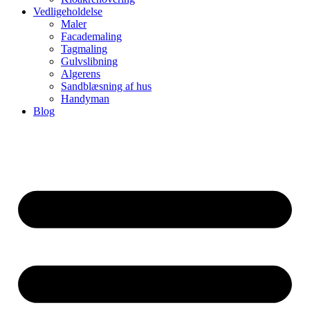
Vedligeholdelse
Maler
Facademaling
Tagmaling
Gulvslibning
Algerens
Sandblæsning af hus
Handyman
Blog