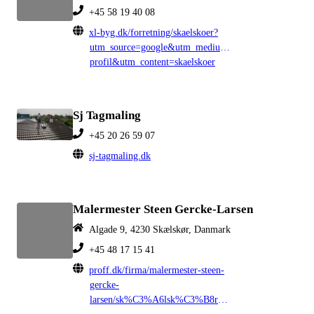
+45 58 19 40 08
xl-byg.dk/forretning/skaelskoer?
utm_source=google&utm_medium=organic&utm_campa
profil&utm_content=skaelskoer
Sj Tagmaling
+45 20 26 59 07
sj-tagmaling.dk
Malermester Steen Gercke-Larsen
Algade 9, 4230 Skælskør, Danmark
+45 48 17 15 41
proff.dk/firma/malermester-steen-
gercke-
larsen/sk%C3%A6lsk%C3%B8r/malere/GKNVGRI0FE1