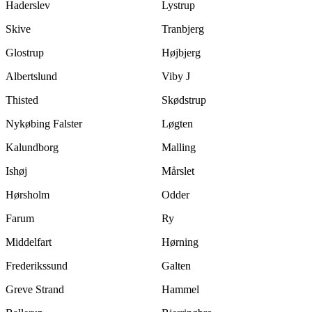
Haderslev
Lystrup
Skive
Tranbjerg
Glostrup
Højbjerg
Albertslund
Viby J
Thisted
Skødstrup
Nykøbing Falster
Løgten
Kalundborg
Malling
Ishøj
Mårslet
Hørsholm
Odder
Farum
Ry
Middelfart
Hørning
Frederikssund
Galten
Greve Strand
Hammel