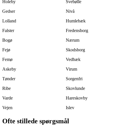
Holeby
Svebølle
Gedser
Nivå
Lolland
Humlebæk
Falster
Fredensborg
Bogø
Nærum
Fejø
Skodsborg
Femø
Vedbæk
Askeby
Virum
Tønder
Sorgenfri
Ribe
Skovlunde
Varde
Hareskovby
Vejen
Islev
Ofte stillede spørgsmål