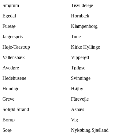
Smørum
Tisvildeleje
Egedal
Hornbæk
Furesø
Klampenborg
Jægerspris
Tune
Høje-Taastrup
Kirke Hyllinge
Vallensbæk
Vipperød
Avedøre
Tølløse
Hedehusene
Svinninge
Hundige
Højby
Greve
Fårevejle
Solrød Strand
Asnæs
Borup
Vig
Sorø
Nykøbing Sjælland