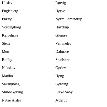
Haslev
Rørvig
Fuglebjerg
Hørve
Præstø
Nørre Asmindrup
Vordingborg
Havdrup
Kalvehave
Glumsø
Stege
Vemmelev
Møn
Dalmose
Rødby
Skælskør
Nakskov
Gørlev
Maribo
Høng
Sakskøbing
Gørding
Stubbekøbing
Kirke Såby
Nørre Alslev
Jyderup