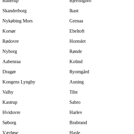
Ballerup
Bjerringbro
Skanderborg
Ikast
Nykøbing Mors
Grenaa
Korsør
Ebeltoft
Rødovre
Hornslet
Nyborg
Rønde
Aabenraa
Kolind
Dragør
Ryomgård
Kongens Lyngby
Auning
Valby
Tilst
Kastrup
Sabro
Hvidovre
Harlev
Søborg
Brabrand
Værløse
Hasle