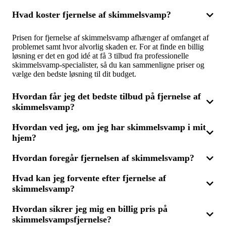
Hvad koster fjernelse af skimmelsvamp?
Prisen for fjernelse af skimmelsvamp afhænger af omfanget af
problemet samt hvor alvorlig skaden er. For at finde en billig
løsning er det en god idé at få 3 tilbud fra professionelle
skimmelsvamp-specialister, så du kan sammenligne priser og
vælge den bedste løsning til dit budget.
Hvordan får jeg det bedste tilbud på fjernelse af
skimmelsvamp?
Hvordan ved jeg, om jeg har skimmelsvamp i mit
For at få det bedste tilbud på fjernelse af skimmelsvamp, kan
hjem?
du indhente og sammenligne 3 tilbud fra certificerede eksperter.
Ved at sammenligne tilbud får du en klar fornemmelse af, hvad
der er inkluderet i prisen, og du kan sikre dig, at du finder en
Hvordan foregår fjernelsen af skimmelsvamp?
Tegn på skimmelsvamp kan være sorte eller grønne pletter på
løsning, der både er effektiv og prisvenlig.
vægge, lofter eller andre overflader, samt en muggen lugt. Hvis
Hvad kan jeg forvente efter fjernelse af
du har mistanke om skimmelsvamp, bør du få en professionel
Fjernelse af skimmelsvamp starter med en inspektion af de
til at vurdere situationen. De kan teste for skimmelsvamp og
skimmelsvamp?
berørte områder. Derefter vil professionelle skimmelsvamp-
give et tilbud på fjernelse af problemet.
specialister anvende specialiserede metoder og produkter til at
fjerne skimmelsvampen og sikre, at den ikke vender tilbage.
Hvordan sikrer jeg mig en billig pris på
Efter fjernelse af skimmelsvamp kan du forvente, at dit hjem er
Processen kan variere afhængigt af omfanget, og det er derfor
skimmelsvampsfjernelse?
frit for skimmelsvamp og de sundhedsrisici, det kan medføre.