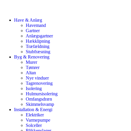
Have & Anlæg
Havemand
Gartner
Anlægsgartner
Hækklipning
Træfældning
Stubfræsning
Byg & Renovering
Murer
Tømrer
Altan
Nye vinduer
Tagrenovering
Isolering
Hulmursisolering
Omfangsdræn
Skimmelsvamp
Installation & Energi
Elektriker
Varmepumpe
Solceller
Blikkenslager