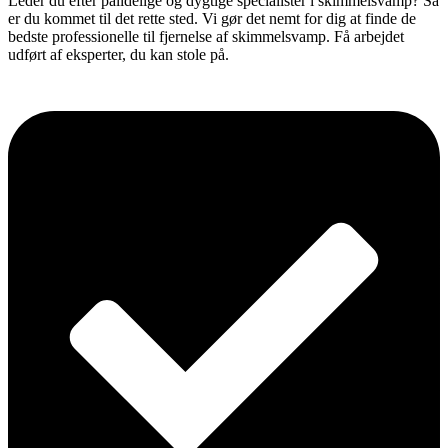
Leder du efter pålidelige og dygtige specialister i skimmelsvamp? Så
er du kommet til det rette sted. Vi gør det nemt for dig at finde de
bedste professionelle til fjernelse af skimmelsvamp. Få arbejdet
udført af eksperter, du kan stole på.