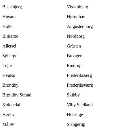
Bispebjerg
Vissenbjerg
Husum
Høruphav
Holte
Augustenborg
Birkerød
Nordborg
Allerød
Gråsten
Søllerød
Broager
Lejre
Emdrup
Hvalsø
Frederiksberg
Brøndby
Frederiksværk
Brøndby Strand
Skibby
Kokkedal
Viby Sjælland
Herlev
Helsinge
Måløv
Slangerup