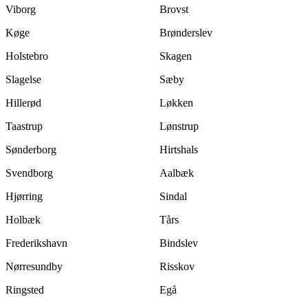
Viborg
Brovst
Køge
Brønderslev
Holstebro
Skagen
Slagelse
Sæby
Hillerød
Løkken
Taastrup
Lønstrup
Sønderborg
Hirtshals
Svendborg
Aalbæk
Hjørring
Sindal
Holbæk
Tårs
Frederikshavn
Bindslev
Nørresundby
Risskov
Ringsted
Egå