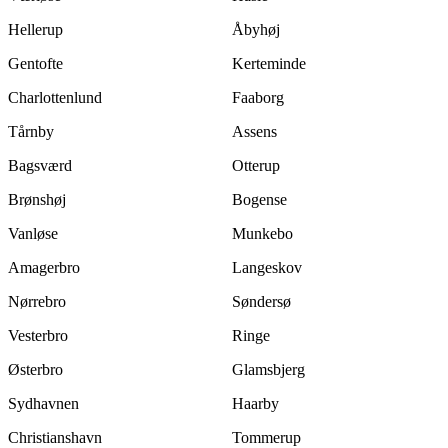
Hellerup
Åbyhøj
Gentofte
Kerteminde
Charlottenlund
Faaborg
Tårnby
Assens
Bagsværd
Otterup
Brønshøj
Bogense
Vanløse
Munkebo
Amagerbro
Langeskov
Nørrebro
Søndersø
Vesterbro
Ringe
Østerbro
Glamsbjerg
Sydhavnen
Haarby
Christianshavn
Tommerup