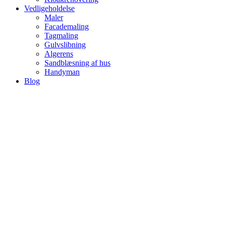
Vedligeholdelse
Maler
Facademaling
Tagmaling
Gulvslibning
Algerens
Sandblæsning af hus
Handyman
Blog