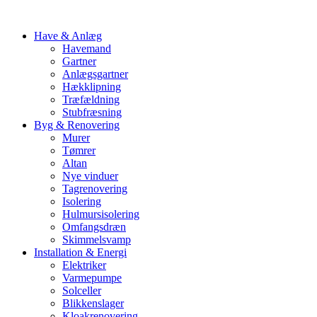
Have & Anlæg
Havemand
Gartner
Anlægsgartner
Hækklipning
Træfældning
Stubfræsning
Byg & Renovering
Murer
Tømrer
Altan
Nye vinduer
Tagrenovering
Isolering
Hulmursisolering
Omfangsdræn
Skimmelsvamp
Installation & Energi
Elektriker
Varmepumpe
Solceller
Blikkenslager
Kloakrenovering