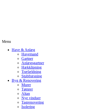
Menu
Have & Anlæg
Havemand
Gartner
Anlægsgartner
Hækklipning
Træfældning
Stubfræsning
Byg & Renovering
Murer
Tømrer
Altan
Nye vinduer
Tagrenovering
Isolering