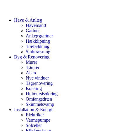
Have & Anlæg
Havemand
Gartner
Anlægsgartner
Hækklipning
Træfældning
Stubfræsning
Byg & Renovering
Murer
Tømrer
Altan
Nye vinduer
Tagrenovering
Isolering
Hulmursisolering
Omfangsdræn
Skimmelsvamp
Installation & Energi
Elektriker
Varmepumpe
Solceller
Blikkenslager