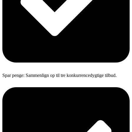
Spar penge: Sammenlign op til tre konkurrencedygtige tilbud.