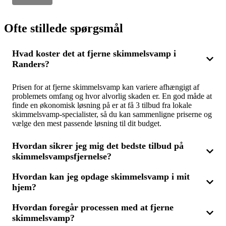
Ofte stillede spørgsmål
Hvad koster det at fjerne skimmelsvamp i
Randers?
Prisen for at fjerne skimmelsvamp kan variere afhængigt af
problemets omfang og hvor alvorlig skaden er. En god måde at
finde en økonomisk løsning på er at få 3 tilbud fra lokale
skimmelsvamp-specialister, så du kan sammenligne priserne og
vælge den mest passende løsning til dit budget.
Hvordan sikrer jeg mig det bedste tilbud på
skimmelsvampsfjernelse?
Hvordan kan jeg opdage skimmelsvamp i mit
For at sikre dig det bedste tilbud på skimmelsvampsfjernelse i
hjem?
Randers, bør du indhente og sammenligne 3 tilbud fra
kvalificerede eksperter. Ved at sammenligne kan du få et klart
billede af, hvad der indgår i prisen, og finde en løsning, der
Hvordan foregår processen med at fjerne
Skimmelsvamp kan opdages ved sorte eller grønne pletter på
både er effektiv og konkurrencedygtig på pris.
skimmelsvamp?
vægge, lofter eller andre overflader samt en muggen lugt.