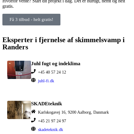
Hvorfor vente? Start dit projekt i dag. Det er hurtigt, nemt og helt
gratis.
Få 3 tilbud - helt gratis!
Eksperter i fjernelse af skimmelsvamp i
Randers
Juhl fugt og indeklima
+45 40 57 24 12
juhl-fi.dk
SKADEteknik
Karlskogavej 16, 9200 Aalborg, Danmark
+45 21 97 24 97
skadeteknik.dk