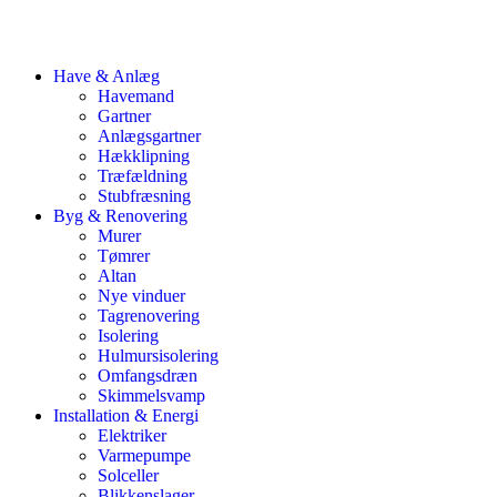
Have & Anlæg
Havemand
Gartner
Anlægsgartner
Hækklipning
Træfældning
Stubfræsning
Byg & Renovering
Murer
Tømrer
Altan
Nye vinduer
Tagrenovering
Isolering
Hulmursisolering
Omfangsdræn
Skimmelsvamp
Installation & Energi
Elektriker
Varmepumpe
Solceller
Blikkenslager