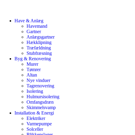
Have & Anlæg
Havemand
Gartner
Anlægsgartner
Hækklipning
Træfældning
Stubfræsning
Byg & Renovering
Murer
Tømrer
Altan
Nye vinduer
Tagrenovering
Isolering
Hulmursisolering
Omfangsdræn
Skimmelsvamp
Installation & Energi
Elektriker
Varmepumpe
Solceller
Blikkenslager