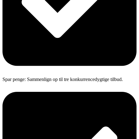
Spar penge: Sammenlign op til tre konkurrencedygtige tilbud.