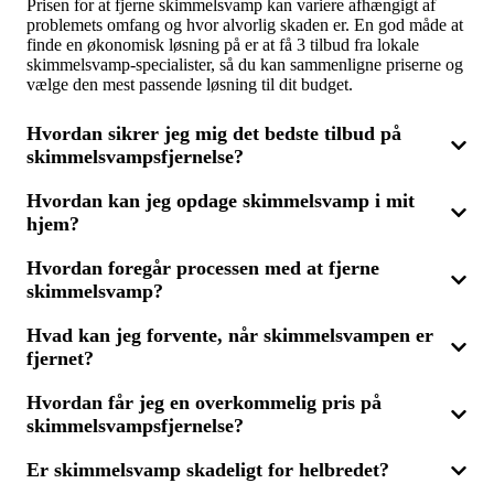
Prisen for at fjerne skimmelsvamp kan variere afhængigt af
problemets omfang og hvor alvorlig skaden er. En god måde at
finde en økonomisk løsning på er at få 3 tilbud fra lokale
skimmelsvamp-specialister, så du kan sammenligne priserne og
vælge den mest passende løsning til dit budget.
Hvordan sikrer jeg mig det bedste tilbud på
skimmelsvampsfjernelse?
Hvordan kan jeg opdage skimmelsvamp i mit
For at sikre dig det bedste tilbud på skimmelsvampsfjernelse i
hjem?
Støvring, bør du indhente og sammenligne 3 tilbud fra
kvalificerede eksperter. Ved at sammenligne kan du få et klart
billede af, hvad der indgår i prisen, og finde en løsning, der
Hvordan foregår processen med at fjerne
Skimmelsvamp kan opdages ved sorte eller grønne pletter på
både er effektiv og konkurrencedygtig på pris.
skimmelsvamp?
vægge, lofter eller andre overflader samt en muggen lugt.
Mistænker du skimmelsvamp, er det klogt at få en professionel
til at vurdere situationen. De kan teste for skimmelsvamp og
Hvad kan jeg forvente, når skimmelsvampen er
Processen med at fjerne skimmelsvamp begynder med en
give dig et tilbud på en passende løsning.
fjernet?
grundig inspektion af de berørte områder. Derefter vil
kvalificerede specialister bruge skræddersyede metoder og
produkter til at fjerne skimmelsvampen og forhindre, at den
Hvordan får jeg en overkommelig pris på
Efter fjernelsen kan du forvente et hjem uden skimmelsvamp
returnerer. Da processen varierer efter omfang, er det en fordel
skimmelsvampsfjernelse?
og de risici for helbredet, den kan medføre. Det er dog vigtigt
at indhente flere tilbud for at finde den mest effektive løsning.
at identificere årsagen, såsom dårlig ventilation eller
fugtproblemer, for at forhindre en ny opståen. En professionel
Er skimmelsvamp skadeligt for helbredet?
For at få en overkommelig pris på fjernelse af skimmelsvamp i
kan også give dig rådgivning om, hvordan du forebygger