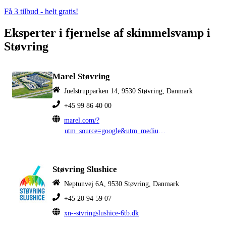
Få 3 tilbud - helt gratis!
Eksperter i fjernelse af skimmelsvamp i
Støvring
Marel Støvring
Juelstrupparken 14, 9530 Støvring, Danmark
+45 99 86 40 00
marel.com/?
utm_source=google&utm_medium=MyBusiness&utm_campaign=stovring
Støvring Slushice
Neptunvej 6A, 9530 Støvring, Danmark
+45 20 94 59 07
xn--stvringslushice-6tb.dk