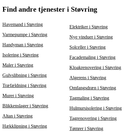
Støvring bør du indhente 3 tilbud fra forskellige specialister.
fremtidige problemer.
Dette giver dig mulighed for let at sammenligne priser og
Ja, skimmelsvamp kan være skadelig for helbredet, især for
Find andre tjenester i Støvring
vælge den løsning, der bedst matcher dine behov, uden at gå på
personer med allergi, astma eller nedsat immunforsvar. Det kan
kompromis med kvaliteten af arbejdet.
medføre åndedrætsproblemer, irriterede øjne og hudreaktioner.
Derfor er hurtig fjernelse af skimmelsvamp vigtigt, og det bør
Havemand i Støvring
Elektriker i Støvring
udføres af professionelle for at sikre, at problemet håndteres
korrekt.
Varmepumpe i Støvring
Nye vinduer i Støvring
Handyman i Støvring
Solceller i Støvring
Isolering i Støvring
Facademaling i Støvring
Maler i Støvring
Kloakrenovering i Støvring
Gulvslibning i Støvring
Algerens i Støvring
Træfældning i Støvring
Omfangsdræn i Støvring
Murer i Støvring
Tagmaling i Støvring
Blikkenslager i Støvring
Hulmursisolering i Støvring
Altan i Støvring
Tagrenovering i Støvring
Hækklipning i Støvring
Tømrer i Støvring