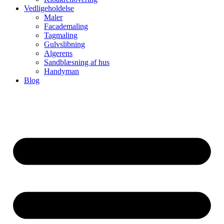
Vedligeholdelse
Maler
Facademaling
Tagmaling
Gulvslibning
Algerens
Sandblæsning af hus
Handyman
Blog