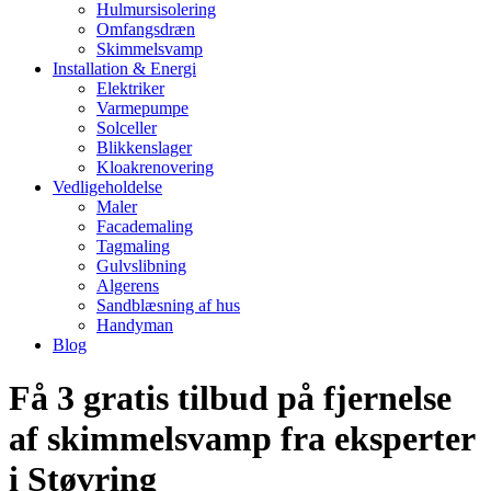
Hulmursisolering
Omfangsdræn
Skimmelsvamp
Installation & Energi
Elektriker
Varmepumpe
Solceller
Blikkenslager
Kloakrenovering
Vedligeholdelse
Maler
Facademaling
Tagmaling
Gulvslibning
Algerens
Sandblæsning af hus
Handyman
Blog
Få 3 gratis tilbud på fjernelse
af skimmelsvamp fra eksperter
i Støvring