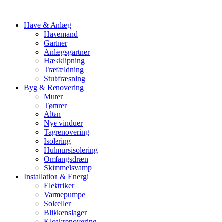
Have & Anlæg
Havemand
Gartner
Anlægsgartner
Hækklipning
Træfældning
Stubfræsning
Byg & Renovering
Murer
Tømrer
Altan
Nye vinduer
Tagrenovering
Isolering
Hulmursisolering
Omfangsdræn
Skimmelsvamp
Installation & Energi
Elektriker
Varmepumpe
Solceller
Blikkenslager
Kloakrenovering