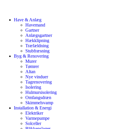
Have & Anlæg
Havemand
Gartner
Anlægsgartner
Hækklipning
Træfældning
Stubfræsning
Byg & Renovering
Murer
Tømrer
Altan
Nye vinduer
Tagrenovering
Isolering
Hulmursisolering
Omfangsdræn
Skimmelsvamp
Installation & Energi
Elektriker
Varmepumpe
Solceller
Blikkenslager