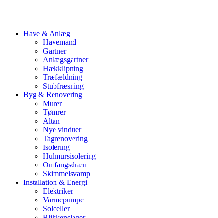
Have & Anlæg
Havemand
Gartner
Anlægsgartner
Hækklipning
Træfældning
Stubfræsning
Byg & Renovering
Murer
Tømrer
Altan
Nye vinduer
Tagrenovering
Isolering
Hulmursisolering
Omfangsdræn
Skimmelsvamp
Installation & Energi
Elektriker
Varmepumpe
Solceller
Blikkenslager