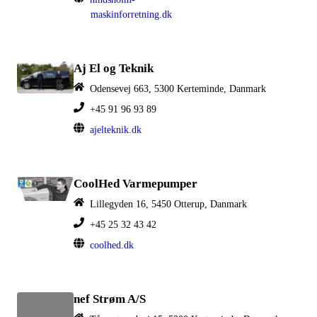
maskinforretning.dk
Aj El og Teknik
Odensevej 663, 5300 Kerteminde, Danmark
+45 91 96 93 89
ajelteknik.dk
CoolHed Varmepumper
Lillegyden 16, 5450 Otterup, Danmark
+45 25 32 43 42
coolhed.dk
nef Strøm A/S