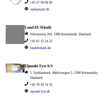
+45 27 50 04 80
vpdanmark.dk
Lund El-Teknik
Sibiriensvej 263, 5300 Kerteminde, Danmark
+45 65 32 24 12
lundelteknik.dk
Elpunkt Fyn A/S
5, Syddanmark, Møllevangen 5, 5300 Kerteminde,
Danmark
+45 70 20 14 35
elpunkt-fyn.dk