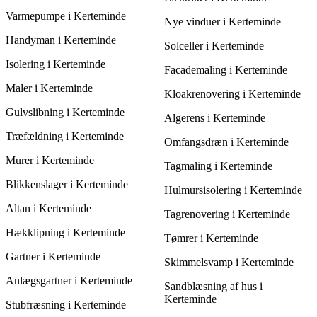
energibesparelser, når du vælger.
Varmepumpe i Kerteminde
Nye vinduer i Kerteminde
Handyman i Kerteminde
Solceller i Kerteminde
Isolering i Kerteminde
Facademaling i Kerteminde
Maler i Kerteminde
Kloakrenovering i Kerteminde
Gulvslibning i Kerteminde
Algerens i Kerteminde
Træfældning i Kerteminde
Omfangsdræn i Kerteminde
Murer i Kerteminde
Tagmaling i Kerteminde
Blikkenslager i Kerteminde
Hulmursisolering i Kerteminde
Altan i Kerteminde
Tagrenovering i Kerteminde
Hækklipning i Kerteminde
Tømrer i Kerteminde
Gartner i Kerteminde
Skimmelsvamp i Kerteminde
Anlægsgartner i Kerteminde
Sandblæsning af hus i
Kerteminde
Stubfræsning i Kerteminde