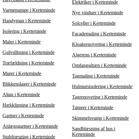
Elektriker i Kerteminde
af omkostningerne og finde den mest fordelagtige pris på
hækklipning.
Varmepumpe i Kerteminde
Nye vinduer i Kerteminde
Handyman i Kerteminde
Solceller i Kerteminde
Isolering i Kerteminde
Facademaling i Kerteminde
Maler i Kerteminde
Kloakrenovering i Kerteminde
Gulvslibning i Kerteminde
Algerens i Kerteminde
Træfældning i Kerteminde
Omfangsdræn i Kerteminde
Murer i Kerteminde
Tagmaling i Kerteminde
Blikkenslager i Kerteminde
Hulmursisolering i Kerteminde
Altan i Kerteminde
Tagrenovering i Kerteminde
Hækklipning i Kerteminde
Tømrer i Kerteminde
Gartner i Kerteminde
Skimmelsvamp i Kerteminde
Anlægsgartner i Kerteminde
Sandblæsning af hus i
Kerteminde
Stubfræsning i Kerteminde