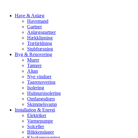
Have & Anlæg
Havemand
Gartner
Anlægsgartner
Hækklipning
Træfældning
Stubfræsning
Byg & Renovering
Murer
Tømrer
Altan
Nye vinduer
Tagrenovering
Isolering
Hulmursisolering
Omfangsdræn
Skimmelsvamp
Installation & Energi
Elektriker
Varmepumpe
Solceller
Blikkenslager
Kloakrenovering