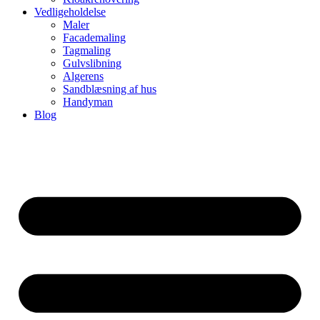
Vedligeholdelse
Maler
Facademaling
Tagmaling
Gulvslibning
Algerens
Sandblæsning af hus
Handyman
Blog