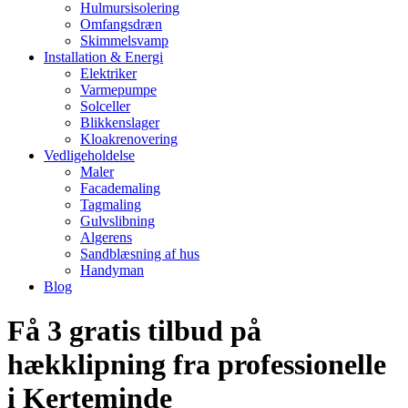
Hulmursisolering
Omfangsdræn
Skimmelsvamp
Installation & Energi
Elektriker
Varmepumpe
Solceller
Blikkenslager
Kloakrenovering
Vedligeholdelse
Maler
Facademaling
Tagmaling
Gulvslibning
Algerens
Sandblæsning af hus
Handyman
Blog
Få 3 gratis tilbud på
hækklipning fra professionelle
i Kerteminde