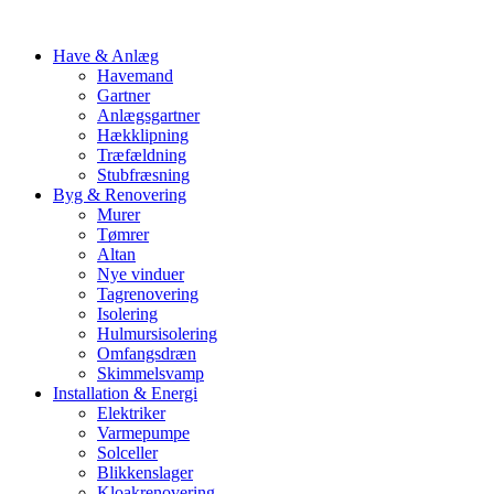
Have & Anlæg
Havemand
Gartner
Anlægsgartner
Hækklipning
Træfældning
Stubfræsning
Byg & Renovering
Murer
Tømrer
Altan
Nye vinduer
Tagrenovering
Isolering
Hulmursisolering
Omfangsdræn
Skimmelsvamp
Installation & Energi
Elektriker
Varmepumpe
Solceller
Blikkenslager
Kloakrenovering