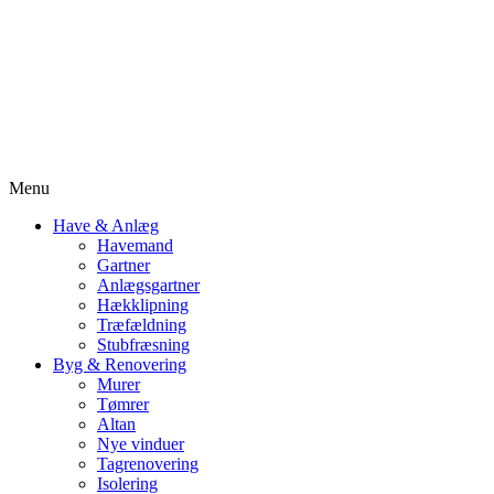
Menu
Have & Anlæg
Havemand
Gartner
Anlægsgartner
Hækklipning
Træfældning
Stubfræsning
Byg & Renovering
Murer
Tømrer
Altan
Nye vinduer
Tagrenovering
Isolering