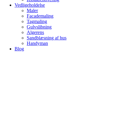
Vedligeholdelse
Maler
Facademaling
Tagmaling
Gulvslibning
Algerens
Sandblæsning af hus
Handyman
Blog