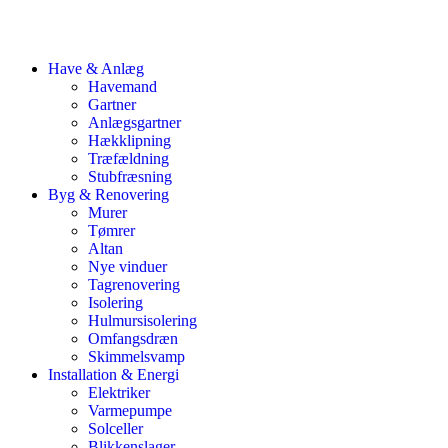
Have & Anlæg
Havemand
Gartner
Anlægsgartner
Hækklipning
Træfældning
Stubfræsning
Byg & Renovering
Murer
Tømrer
Altan
Nye vinduer
Tagrenovering
Isolering
Hulmursisolering
Omfangsdræn
Skimmelsvamp
Installation & Energi
Elektriker
Varmepumpe
Solceller
Blikkenslager