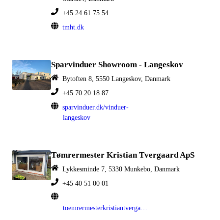
+45 24 61 75 54
tmht.dk
Sparvinduer Showroom - Langeskov
Bytoften 8, 5550 Langeskov, Danmark
+45 70 20 18 87
sparvinduer.dk/vinduer-
langeskov
Tømrermester Kristian Tvergaard ApS
Lykkesminde 7, 5330 Munkebo, Danmark
+45 40 51 00 01
toemrermesterkristiantvergaard.dk