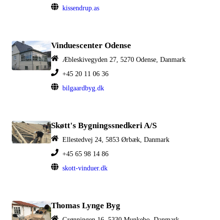
kissendrup.as
Vinduescenter Odense
Æbleskivegyden 27, 5270 Odense, Danmark
+45 20 11 06 36
bilgaardbyg.dk
Skøtt's Bygningssnedkeri A/S
Ellestedvej 24, 5853 Ørbæk, Danmark
+45 65 98 14 86
skott-vinduer.dk
Thomas Lynge Byg
Grønningen 16, 5330 Munkebo, Danmark