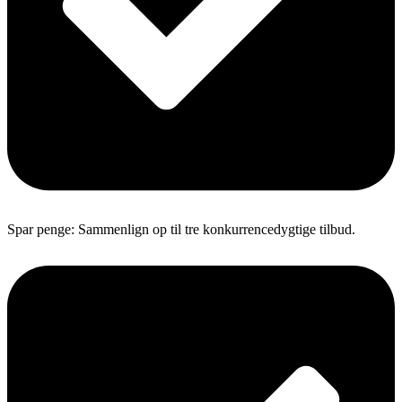
Spar penge: Sammenlign op til tre konkurrencedygtige tilbud.