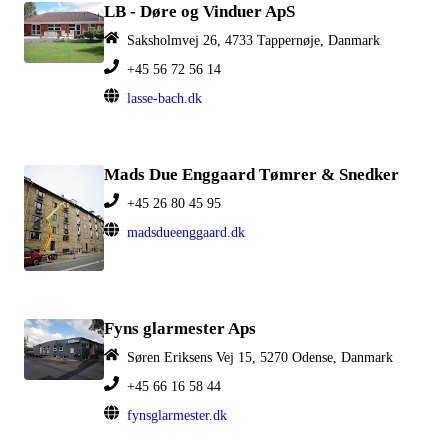
LB - Døre og Vinduer ApS
Saksholmvej 26, 4733 Tappernøje, Danmark
+45 56 72 56 14
lasse-bach.dk
Mads Due Enggaard Tømrer & Snedker
+45 26 80 45 95
madsdueenggaard.dk
Fyns glarmester Aps
Søren Eriksens Vej 15, 5270 Odense, Danmark
+45 66 16 58 44
fynsglarmester.dk