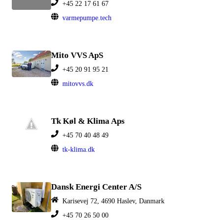
+45 22 17 61 67
varmepumpe.tech
Mito VVS ApS
+45 20 91 95 21
mitovvs.dk
Tk Køl & Klima Aps
+45 70 40 48 49
tk-klima.dk
Dansk Energi Center A/S
Karisevej 72, 4690 Haslev, Danmark
+45 70 26 50 00