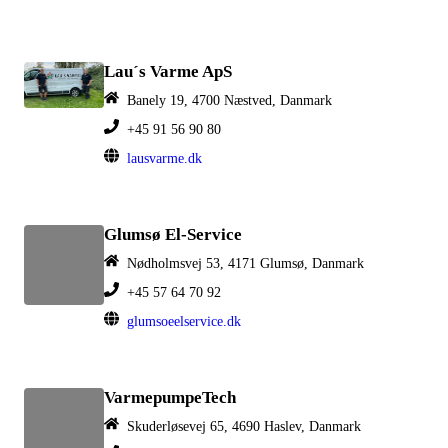
Lau´s Varme ApS
Banely 19, 4700 Næstved, Danmark
+45 91 56 90 80
lausvarme.dk
Glumsø El-Service
Nødholmsvej 53, 4171 Glumsø, Danmark
+45 57 64 70 92
glumsoeelservice.dk
VarmepumpeTech
Skuderløsevej 65, 4690 Haslev, Danmark