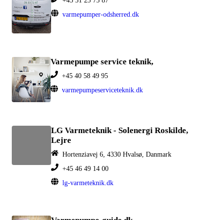
+45 31 23 73 87
varmepumper-odsherred.dk
Varmepumpe service teknik,
+45 40 58 49 95
varmepumpeserviceteknik.dk
LG Varmeteknik - Solenergi Roskilde,
Lejre
Hortenziavej 6, 4330 Hvalsø, Danmark
+45 46 49 14 00
lg-varmeteknik.dk