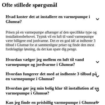
Ofte stillede spørgsmål
Hvad koster det at installere en varmepumpe i
Glumsø?
Prisen på en varmepumpe afhænger af den specifikke type og
installationsbehovet. Typisk vil en luft til vand varmepumpe
være billigere end jordvarme. Det er en god idé at indhente 3
tilbud i Glumsø for at sammenligne priser og finde den mest
fordelagtige løsning, da det kan spare dig penge.
Hvordan vælger jeg mellem en luft til vand
varmepumpe og jordvarme i Glumsø?
Hvordan fungerer det med at indhente 3 tilbud på
Valget kommer an på din boligs opvarmningskrav og
en varmepumpe i Glumsø?
jordbundsforholdene i Glumsø. En luft til vand varmepumpe
kan være billigere at installere, mens jordvarme ofte er mere
energibesparende over tid. Ved at få 3 tilbud kan du
Hvordan gør jeg min bolig klar til installation af en
Når du anmoder om 3 tilbud, får du priser fra forskellige
sammenligne og finde den bedste løsning til din bolig i
varmepumpe i Glumsø?
leverandører af både varmepumper og varmepumpeservice i
Glumsø.
Glumsø. Du beskriver din opgave, hvorefter du modtager flere
tilbud, som du kan sammenligne for at finde den bedste pris og
Kan jeg finde en prisbillig varmepumpe i Glumsø?
Før installationen bør du vælge den mest velegnede