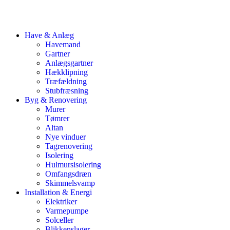
Have & Anlæg
Havemand
Gartner
Anlægsgartner
Hækklipning
Træfældning
Stubfræsning
Byg & Renovering
Murer
Tømrer
Altan
Nye vinduer
Tagrenovering
Isolering
Hulmursisolering
Omfangsdræn
Skimmelsvamp
Installation & Energi
Elektriker
Varmepumpe
Solceller
Blikkenslager