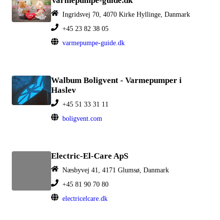
Varmepumpe-guide.dk
Ingridsvej 70, 4070 Kirke Hyllinge, Danmark
+45 23 82 38 05
varmepumpe-guide.dk
Walbum Boligvent - Varmepumper i
Haslev
+45 51 33 31 11
boligvent.com
Electric-El-Care ApS
Næsbyvej 41, 4171 Glumsø, Danmark
+45 81 90 70 80
electricelcare.dk