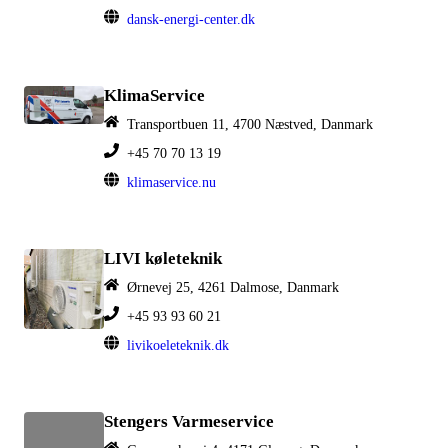
dansk-energi-center.dk
KlimaService
Transportbuen 11, 4700 Næstved, Danmark
+45 70 70 13 19
klimaservice.nu
LIVI køleteknik
Ørnevej 25, 4261 Dalmose, Danmark
+45 93 93 60 21
livikoeleteknik.dk
Stengers Varmeservice