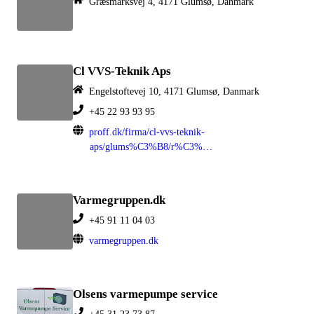
Græsmarksvej 4, 4171 Glumsø, Danmark
Cl VVS-Teknik Aps
Engelstoftevej 10, 4171 Glumsø, Danmark
+45 22 93 93 95
proff.dk/firma/cl-vvs-teknik-
aps/glums%C3%B8/r%C3%B8rl%C3%A6ggertjenester/GTKSZFI07RG
Varmegruppen.dk
+45 91 11 04 03
varmegruppen.dk
Olsens varmepumpe service