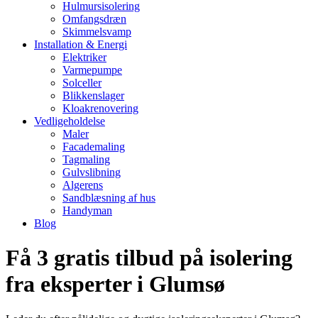
Hulmursisolering
Omfangsdræn
Skimmelsvamp
Installation & Energi
Elektriker
Varmepumpe
Solceller
Blikkenslager
Kloakrenovering
Vedligeholdelse
Maler
Facademaling
Tagmaling
Gulvslibning
Algerens
Sandblæsning af hus
Handyman
Blog
Få 3 gratis tilbud på isolering
fra eksperter i Glumsø