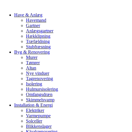
Have & Anlæg
Havemand
Gartner
Anlægsgartner
Hækklipning
Træfældning
Stubfræsning
Byg & Renovering
Murer
Tømrer
Altan
Nye vinduer
Tagrenovering
Isolering
Hulmursisolering
Omfangsdræn
Skimmelsvamp
Installation & Energi
Elektriker
Varmepumpe
Solceller
Blikkenslager
Kloakrenovering