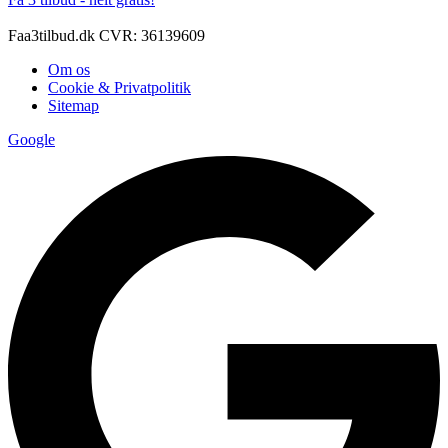
Faa3tilbud.dk CVR: 36139609
Om os
Cookie & Privatpolitik
Sitemap
Google