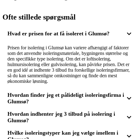
Ofte stillede spørgsmål
Hvad er prisen for at få isoleret i Glumsø?
Prisen for isolering i Glumsø kan variere afhængigt af faktorer
som det anvendte isoleringsmateriale, bygningens størrelse og
den specifikke type isolering. Om det er loftisolering,
hulmursisolering eller gulvisolering, kan påvirke prisen. Det er
en god idé at indhente 3 tilbud fra forskellige isoleringsfirmaer,
så du kan sammenligne omkostninger og finde den mest
økonomiske løsning.
Hvordan finder jeg et pålideligt isoleringsfirma i
Glumsø?
Hvordan indhenter jeg 3 tilbud på isolering i
For at finde det bedste isoleringsfirma i Glumsø, kan du
Glumsø?
indhente 3 tilbud og sammenligne dem. Vælg et firma med
stærke anmeldelser og erfaring inden for isoleringsarbejde. Det
sikrer, at du får både kvalitetsarbejde og en favorable pris.
Hvilke isoleringstyper kan jeg vælge imellem i
Når du indhenter 3 tilbud, kan du sammenligne forskellige