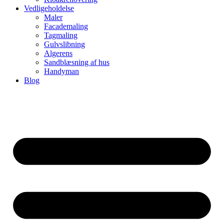
Vedligeholdelse
Maler
Facademaling
Tagmaling
Gulvslibning
Algerens
Sandblæsning af hus
Handyman
Blog