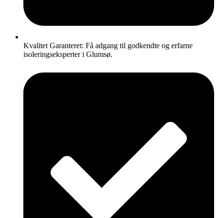
Kvalitet Garanteret: Få adgang til godkendte og erfarne
isoleringseksperter i Glumsø.