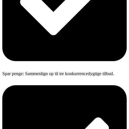
Spar penge: Sammenlign op til tre konkurrencedygtige tilbud.