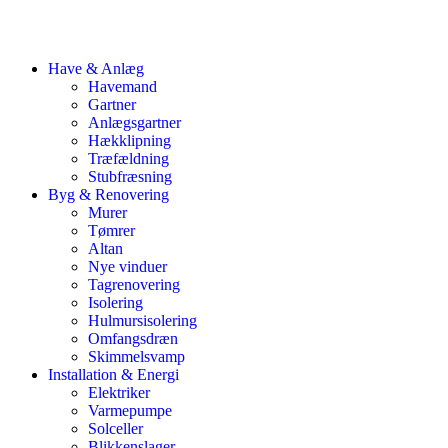
Have & Anlæg
Havemand
Gartner
Anlægsgartner
Hækklipning
Træfældning
Stubfræsning
Byg & Renovering
Murer
Tømrer
Altan
Nye vinduer
Tagrenovering
Isolering
Hulmursisolering
Omfangsdræn
Skimmelsvamp
Installation & Energi
Elektriker
Varmepumpe
Solceller
Blikkenslager