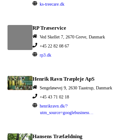
ks-treecare.dk
RP Træservice
Ved Skellet 7, 2670 Greve, Danmark
+45 22 82 08 67
rp3.dk
Henrik Ravn Træpleje ApS
Sengeløsevej 9, 2630 Taastrup, Danmark
+45 43 71 02 18
henrikravn.dk/?
utm_source=googlebusinessprofile+&utm_medium=organic
Hansens Træfældning