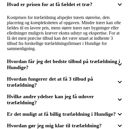
Hvad er prisen for at få fældet et træ?
Kostprisen for træfældning afspejler træets størrelse, dets
placering og kompleksiteten af opgaven. Mindre træer kan ofte
fældes til en lavere pris, mens større træer nær bygninger eller
elledninger muligvis kræver ekstra udstyr og ekspertise. For at
få det mest præcise tilbud kan det være smart at indhente 3
tilbud fra forskellige træfældningsfirmaer i Hundige for
sammenligning.
Hvordan får jeg det bedste tilbud på træfældning i
Hundige?
Hvordan fungerer det at få 3 tilbud på
For at opnå det mest fordelagtige tilbud bør du anmode om 3
træfældning?
tilbud fra forskellige træfældningsfirmaer i Hundige. Du kan
sammenligne priser, vurderer firmaernes erfaring og læse
kundeanmeldelser for at sikre dig den bedste service til den
Hvilke andre ydelser kan jeg få udover
Du skal blot beskrive din opgave kort, når du søger om 3 tilbud
mest attraktive pris.
træfældning?
på træfældning. Dernæst vil du modtage tilbud fra op til tre
forskellige virksomheder, der kan udføre opgaven. Dette giver
mulighed for at sammenligne priser, tjenester og erfaringer for
Er det muligt at få billig træfældning i Hundige?
Ved siden af træfældning tilbyder mange firmaer også ydelser
at finde den bedste løsning til dine behov i Hundige.
som træpleje, beskæring og stubbefjernelse. Disse services kan
Hvordan gør jeg mig klar til træfældning?
være nødvendige for at bevare træernes sundhed eller for at
Ja, det er muligt at finde økonomisk fordelagtige løsninger ved