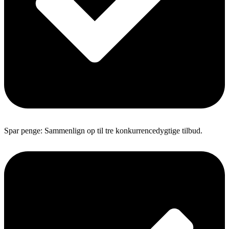
Spar penge: Sammenlign op til tre konkurrencedygtige tilbud.