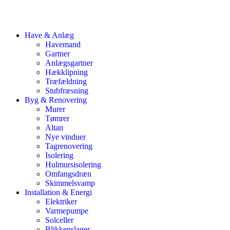
Have & Anlæg
Havemand
Gartner
Anlægsgartner
Hækklipning
Træfældning
Stubfræsning
Byg & Renovering
Murer
Tømrer
Altan
Nye vinduer
Tagrenovering
Isolering
Hulmursisolering
Omfangsdræn
Skimmelsvamp
Installation & Energi
Elektriker
Varmepumpe
Solceller
Blikkenslager