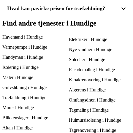
rydde op efter fældning. Du kan indhente 3 tilbud for at
at sammenligne flere tilbud fra forskellige firmaer. Ved at
vurdere priser og service, der passer til dine behov i Hundige.
Hvad kan påvirke prisen for træfældning?
anmode om 3 tilbud får du mulighed for at finde en
Inden træfældningsfirmaet kommer til din adresse i Hundige,
omkostningseffektiv service uden at gå på kompromis med
bør du sørge for, at området omkring træet er fri for hindringer.
kvaliteten.
Hvis der er forhold såsom nærliggende bygninger eller
Træfældningens pris kan påvirkes af træets højde, diameter, og
Find andre tjenester i Hundige
elledninger, bør disse detaljer deles, når du indhenter 3 tilbud,
placering samt eventuelle sikkerhedsrisici. For eksempel
for at sikre sikker og effektiv træfældning.
kræver træer tæt på bygninger eller elledninger mere eftertanke
Havemand i Hundige
og udstyr. Ved at få 3 tilbud kan du bedre forstå
Elektriker i Hundige
omkostningerne ved din specifikke opgave og vælge den mest
Varmepumpe i Hundige
passende pris og service i Hundige.
Nye vinduer i Hundige
Handyman i Hundige
Solceller i Hundige
Isolering i Hundige
Facademaling i Hundige
Maler i Hundige
Kloakrenovering i Hundige
Gulvslibning i Hundige
Algerens i Hundige
Træfældning i Hundige
Omfangsdræn i Hundige
Murer i Hundige
Tagmaling i Hundige
Blikkenslager i Hundige
Hulmursisolering i Hundige
Altan i Hundige
Tagrenovering i Hundige