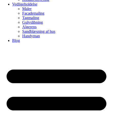
Vedligeholdelse
Maler
Facademaling
Tagmaling
Gulvslibning
Algerens
Sandblæsning af hus
Handyman
Blog