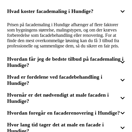
Hvad koster facademaling i Hundige?
Prisen på facademaling i Hundige afhænger af flere faktorer
som bygningens størrelse, malingstypen, og om der kræves
forberedelse som facadebehandling eller renovering. For at
finde den mest overkommelige løsning kan du få 3 tilbud fra
professionelle og sammenligne dem, så du sikrer en fair pris.
Hvordan får jeg de bedste tilbud på facademaling i
Hundige?
Hvad er fordelene ved facadebehandling i
For at sikre de bedste tilbud på facademaling i Hundige, er det
Hundige?
en god idé at indhente flere tilbud fra erfarne fagfolk. Ved at
sammenligne 3 tilbud kan du finde det, der bedst opfylder dine
behov og dit budget. Vær sikker på, at tilbuddene inkluderer
Hvornår er det nødvendigt at male facaden i
Facadebehandling kan forlænge din facades levetid og sikre, at
detaljer om både materialer og arbejdsomfanget for at opnå det
Hundige?
malingen holder længere. Korrekt udført behandling beskytter
bedste resultat til den bedste pris.
mod fugt, alger og vejrskaader. Ved at indhente tilbud fra
professionelle i Hundige, kan du finde den mest effektive
Hvordan foregår en facaderenovering i Hundige?
Facaden skal males, når der er tegn på slid, afskalning eller
behandling til en rimelig pris.
falmning. Regelmæssig vedligeholdelse som maleri eller
Hvor lang tid tager det at male en facade i
renovering kan forbedre bygningens udseende og beskytte den
En facaderenovering kan involvere alt fra reparation af skader
mod vejrpåvirkninger i Hundige. Indhent 3 tilbud for at finde
Hundige?
til omfattende behandling og ny maling. Processen starter med