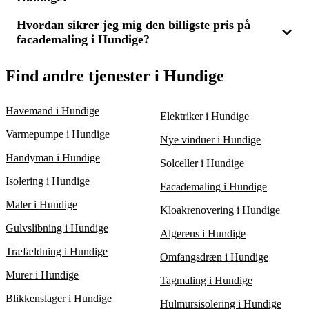
det rette tidspunkt og den bedste pris for dit projekt.
en inspektion af facaden, og derefter udføres det nødvendige
arbejde. Ved at sammenligne tilbud fra fagfolk i Hundige kan
Hvordan sikrer jeg mig den billigste pris på
Tiden til at male en facade i Hundige afhænger af bygningens
du finde den bedste løsning til en fair pris og sikre, at
facademaling i Hundige?
størrelse, vejret, og eventuelt forberedende arbejde. Typisk
renoveringen udføres korrekt.
tager det mellem et par dage og en uge. Ved at indhente 3
tilbud kan leverandøren give dig et præcist estimat for både
For at få en overkommelig pris på facademaling i Hundige bør
Find andre tjenester i Hundige
tidsramme og pris.
du hente flere tilbud og sammenligne både pris og kvalitet.
Med 3 tilbud fra erfarne malere kan du finde det bedste tilbud,
der kombinerer høj kvalitet med en konkurrencedygtig pris.
Havemand i Hundige
Elektriker i Hundige
Varmepumpe i Hundige
Nye vinduer i Hundige
Handyman i Hundige
Solceller i Hundige
Isolering i Hundige
Facademaling i Hundige
Maler i Hundige
Kloakrenovering i Hundige
Gulvslibning i Hundige
Algerens i Hundige
Træfældning i Hundige
Omfangsdræn i Hundige
Murer i Hundige
Tagmaling i Hundige
Blikkenslager i Hundige
Hulmursisolering i Hundige