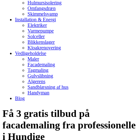
Hulmursisolering
Omfangsdræn
Skimmelsvamp
Installation & Energi
Elektriker
Varmepumpe
Solceller
Blikkenslager
Kloakrenovering
Vedligeholdelse
Maler
Facademaling
Tagmaling
Gulvslibning
Algerens
Sandblæsning af hus
Handyman
Blog
Få 3 gratis tilbud på
facademaling fra professionelle
i Hundige