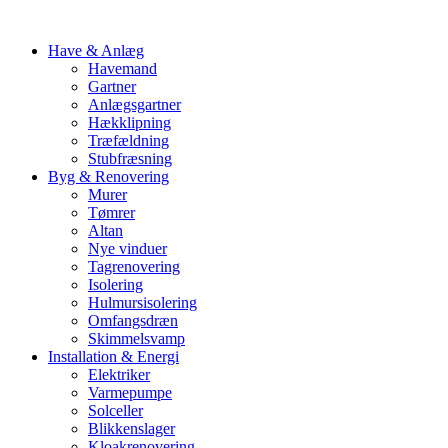
Have & Anlæg
Havemand
Gartner
Anlægsgartner
Hækklipning
Træfældning
Stubfræsning
Byg & Renovering
Murer
Tømrer
Altan
Nye vinduer
Tagrenovering
Isolering
Hulmursisolering
Omfangsdræn
Skimmelsvamp
Installation & Energi
Elektriker
Varmepumpe
Solceller
Blikkenslager
Kloakrenovering