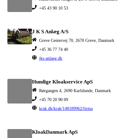
+45 43 90 10 53
J K S Anlæg A/S
Greve Centervej 70, 2670 Greve, Danmark
+45 36 77 74 40
jks-anlaeg.dk
Hundige Kloakservice ApS
Rørgangen 4, 2690 Karlslunde, Danmark
+45 70 20 90 09
krak.dk/krak/148189962/firma
KloakDanmark ApS