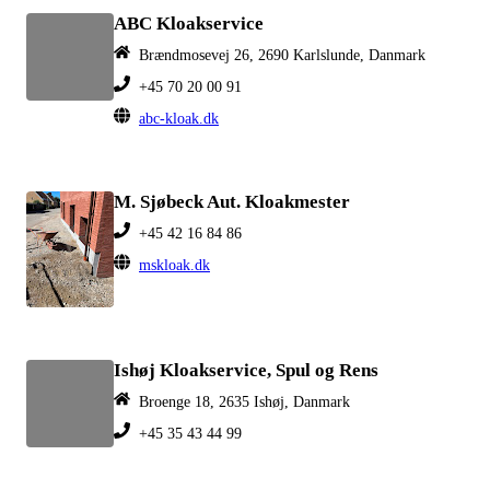
ABC Kloakservice
Brændmosevej 26, 2690 Karlslunde, Danmark
+45 70 20 00 91
abc-kloak.dk
M. Sjøbeck Aut. Kloakmester
+45 42 16 84 86
mskloak.dk
Ishøj Kloakservice, Spul og Rens
Broenge 18, 2635 Ishøj, Danmark
+45 35 43 44 99