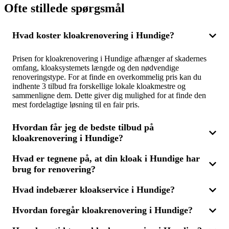
Ofte stillede spørgsmål
Hvad koster kloakrenovering i Hundige?
Prisen for kloakrenovering i Hundige afhænger af skadernes
omfang, kloaksystemets længde og den nødvendige
renoveringstype. For at finde en overkommelig pris kan du
indhente 3 tilbud fra forskellige lokale kloakmestre og
sammenligne dem. Dette giver dig mulighed for at finde den
mest fordelagtige løsning til en fair pris.
Hvordan får jeg de bedste tilbud på
kloakrenovering i Hundige?
Hvad er tegnene på, at din kloak i Hundige har
For at sikre de bedste tilbud på kloakrenovering i Hundige skal
brug for renovering?
du kontakte flere erfarne kloakmestre for at indhente tilbud.
Ved at sammenligne 3 forskellige tilbud kan du vælge den
ideelle pris og kvalitet, der passer til dine behov. Sørg for, at
Hvad indebærer kloakservice i Hundige?
Tegn på, at din kloak i Hundige måske skal renoveres, kan
tilbuddene indeholder en detaljeret beskrivelse af opgaverne, så
være hyppige tilstopninger, ubehagelig lugt eller langsom
du kan vælge den mest effektive løsning.
Hvordan foregår kloakrenovering i Hundige?
dræning. Nogle gange kan du også finde revner eller
Kloakservice i Hundige omfatter en række ydelser som
forskydninger i kloakrørene. Hvis du oplever disse problemer,
inspektion af kloaksystemet, rensning af tilstoppede afløb og