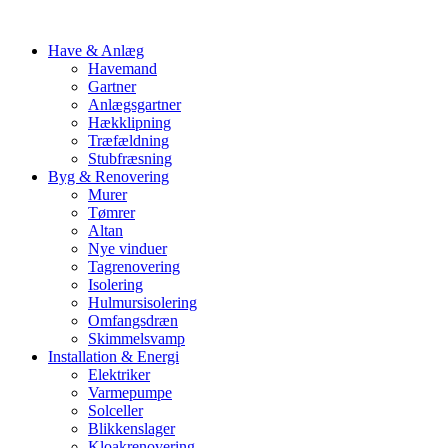
Have & Anlæg
Havemand
Gartner
Anlægsgartner
Hækklipning
Træfældning
Stubfræsning
Byg & Renovering
Murer
Tømrer
Altan
Nye vinduer
Tagrenovering
Isolering
Hulmursisolering
Omfangsdræn
Skimmelsvamp
Installation & Energi
Elektriker
Varmepumpe
Solceller
Blikkenslager
Kloakrenovering