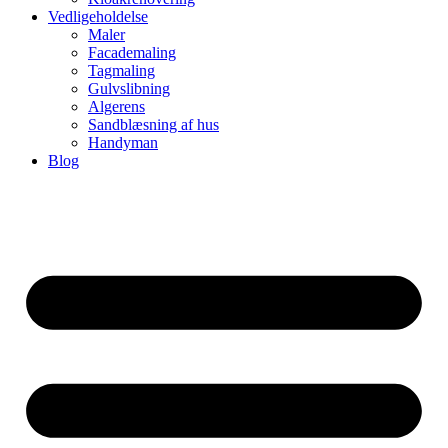
Vedligeholdelse
Maler
Facademaling
Tagmaling
Gulvslibning
Algerens
Sandblæsning af hus
Handyman
Blog