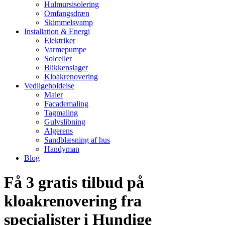
Hulmursisolering
Omfangsdræn
Skimmelsvamp
Installation & Energi
Elektriker
Varmepumpe
Solceller
Blikkenslager
Kloakrenovering
Vedligeholdelse
Maler
Facademaling
Tagmaling
Gulvslibning
Algerens
Sandblæsning af hus
Handyman
Blog
Få 3 gratis tilbud på
kloakrenovering fra
specialister i Hundige