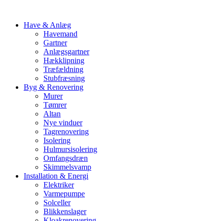
Have & Anlæg
Havemand
Gartner
Anlægsgartner
Hækklipning
Træfældning
Stubfræsning
Byg & Renovering
Murer
Tømrer
Altan
Nye vinduer
Tagrenovering
Isolering
Hulmursisolering
Omfangsdræn
Skimmelsvamp
Installation & Energi
Elektriker
Varmepumpe
Solceller
Blikkenslager
Kloakrenovering