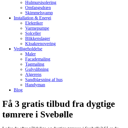
Hulmursisolering
Omfangsdræn
Skimmelsvamp
Installation & Energi
Elektriker
Varmepumpe
Solceller
Blikkenslager
Kloakrenovering
Vedligeholdelse
Maler
Facademaling
Tagmaling
Gulvslibning
Algerens
Sandblæsning af hus
Handyman
Blog
Få 3 gratis tilbud fra dygtige
tømrere i Svebølle