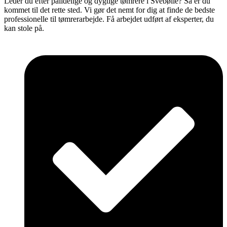
Leder du efter pålidelige og dygtige tømrere i Svebølle? Så er du
kommet til det rette sted. Vi gør det nemt for dig at finde de bedste
professionelle til tømrerarbejde. Få arbejdet udført af eksperter, du
kan stole på.