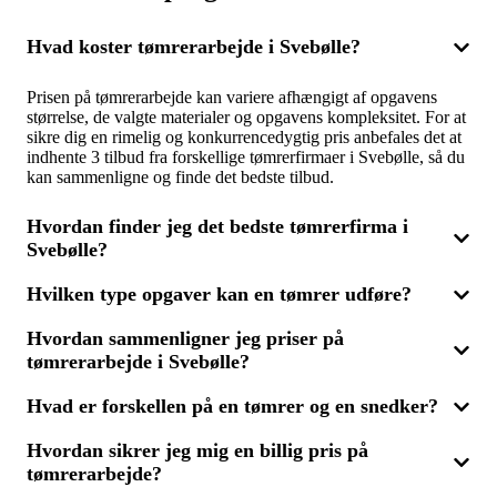
Hvad koster tømrerarbejde i Svebølle?
Prisen på tømrerarbejde kan variere afhængigt af opgavens
størrelse, de valgte materialer og opgavens kompleksitet. For at
sikre dig en rimelig og konkurrencedygtig pris anbefales det at
indhente 3 tilbud fra forskellige tømrerfirmaer i Svebølle, så du
kan sammenligne og finde det bedste tilbud.
Hvordan finder jeg det bedste tømrerfirma i
Svebølle?
Hvilken type opgaver kan en tømrer udføre?
For at vælge det bedste tømrerfirma til dit projekt kan du
sammenligne flere tilbud. Få 3 tilbud fra forskellige firmaer i
Hvordan sammenligner jeg priser på
Svebølle og vurder pris, erfaring og kvalitet. Det hjælper dig
Tømrere udfører mange forskellige opgaver, lige fra
med at finde en tømrer, der leverer den bedste løsning inden for
tømrerarbejde i Svebølle?
tagkonstruktioner og gulvlægning til installation af døre og
dit budget.
vinduer. Mange firmaer tilbyder også specialiserede ydelser
som snedkerarbejde, der kræver præcision og
Hvad er forskellen på en tømrer og en snedker?
Ved prissammenligning på tømrerarbejde bør du ikke kun
håndværksmæssige færdigheder. Indhent 3 tilbud for at finde
fokusere på prisen, men også vurdere materialernes kvalitet og
den rette tømrer til din opgave i Svebølle.
Hvordan sikrer jeg mig en billig pris på
tømrerens erfaring. Gennem indhentning af 3 tilbud fra
En tømrer håndterer typisk større bygningsopgaver som
forskellige tømrerfirmaer i Svebølle får du et godt overblik
tømrerarbejde?
tagkonstruktioner og gulvlægning, mens en snedker ofte
over, hvilken løsning der giver mest værdi for pengene.
fokuserer på detaljeret arbejde som møbelproduktion eller