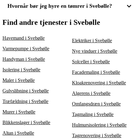
skræddersyede løsninger. Mange tømrerfirmaer i Svebølle
Hvornår bør jeg hyre en tømrer i Svebølle?
For at få en fordelagtig pris på tømrerarbejde bør du altid
tilbyder begge typer arbejde, så det er vigtigt at finde et firma,
sammenligne flere tilbud. Ved at få 3 tilbud fra forskellige
der kan imødekomme dine specifikke behov. Indhent 3 tilbud
tømrerfirmaer i Svebølle kan du vurdere både prisniveauet og
Det er godt at hyre en tømrer, når du skal have hjælp til
Find andre tjenester i Svebølle
for at sammenligne dine muligheder.
arbejdets kvalitet, hvilket hjælper dig med at træffe det mest
renovering, ombygning eller nybyggeri. Uanset om det handler
økonomiske valg uden at gå på kompromis med kvaliteten.
om at lægge nyt gulv, bygge en terrasse eller erstatte vinduer,
kan en tømrer i Svebølle sikre et professionelt resultat. Indhent
Havemand i Svebølle
Elektriker i Svebølle
3 tilbud for at finde den bedste løsning til din opgave.
Varmepumpe i Svebølle
Nye vinduer i Svebølle
Handyman i Svebølle
Solceller i Svebølle
Isolering i Svebølle
Facademaling i Svebølle
Maler i Svebølle
Kloakrenovering i Svebølle
Gulvslibning i Svebølle
Algerens i Svebølle
Træfældning i Svebølle
Omfangsdræn i Svebølle
Murer i Svebølle
Tagmaling i Svebølle
Blikkenslager i Svebølle
Hulmursisolering i Svebølle
Altan i Svebølle
Tagrenovering i Svebølle