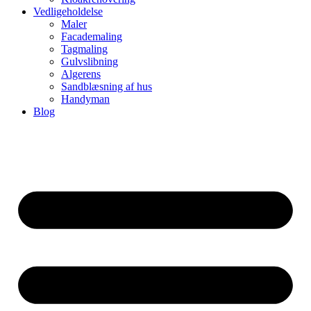
Vedligeholdelse
Maler
Facademaling
Tagmaling
Gulvslibning
Algerens
Sandblæsning af hus
Handyman
Blog