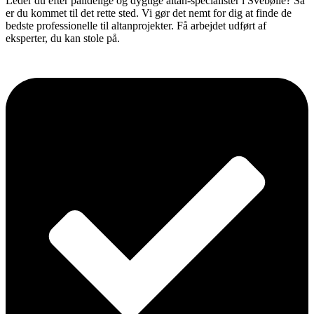
Leder du efter pålidelige og dygtige altan-specialister i Svebølle? Så
er du kommet til det rette sted. Vi gør det nemt for dig at finde de
bedste professionelle til altanprojekter. Få arbejdet udført af
eksperter, du kan stole på.