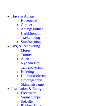
Have & Anlæg
Havemand
Gartner
Anlægsgartner
Hækklipning
Træfældning
Stubfræsning
Byg & Renovering
Murer
Tømrer
Altan
Nye vinduer
Tagrenovering
Isolering
Hulmursisolering
Omfangsdræn
Skimmelsvamp
Installation & Energi
Elektriker
Varmepumpe
Solceller
Blikkenslager