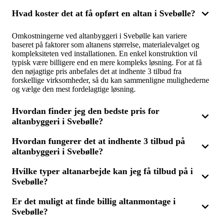
Hvad koster det at få opført en altan i Svebølle?
Omkostningerne ved altanbyggeri i Svebølle kan variere
baseret på faktorer som altanens størrelse, materialevalget og
kompleksiteten ved installationen. En enkel konstruktion vil
typisk være billigere end en mere kompleks løsning. For at få
den nøjagtige pris anbefales det at indhente 3 tilbud fra
forskellige virksomheder, så du kan sammenligne mulighederne
og vælge den mest fordelagtige løsning.
Hvordan finder jeg den bedste pris for
altanbyggeri i Svebølle?
Hvordan fungerer det at indhente 3 tilbud på
For at opnå den bedste pris på altanbyggeri i Svebølle, bør du
altanbyggeri i Svebølle?
indhente 3 tilbud fra forskellige firmaer, som har specialiseret
sig i altanmontage og renovering. Ved at sammenligne priser,
kvalitet og tidligere projekter kan du vælge den virksomhed,
Hvilke typer altanarbejde kan jeg få tilbud på i
Ved at indhente 3 tilbud på altanbyggeri i Svebølle, starter du
der tilbyder både god service og pris.
Svebølle?
med at beskrive dine behov, såsom altanens størrelse, materialer
og placering. Derefter vil du modtage svar fra op til tre
forskellige virksomheder, der kan assistere med dit projekt. Du
Er det muligt at finde billig altanmontage i
Du kan få tilbud på en række altanarbejder i Svebølle,
har derefter mulighed for at sammenligne tilbuddene og vælge
Svebølle?
inklusive nybyggeri, renovering og montering. Hvis du allerede
det mest favorable.