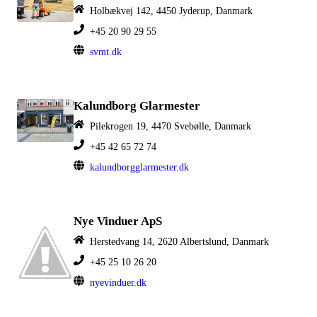
Holbækvej 142, 4450 Jyderup, Danmark
+45 20 90 29 55
svmt.dk
Kalundborg Glarmester
Pilekrogen 19, 4470 Svebølle, Danmark
+45 42 65 72 74
kalundborgglarmester.dk
Nye Vinduer ApS
Herstedvang 14, 2620 Albertslund, Danmark
+45 25 10 26 20
nyevinduer.dk