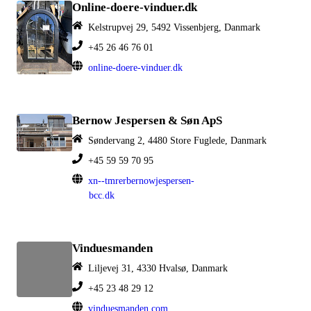
Online-doere-vinduer.dk
Kelstrupvej 29, 5492 Vissenbjerg, Danmark
+45 26 46 76 01
online-doere-vinduer.dk
Bernow Jespersen & Søn ApS
Søndervang 2, 4480 Store Fuglede, Danmark
+45 59 59 70 95
xn--tmrerbernowjespersen-
bcc.dk
Vinduesmanden
Liljevej 31, 4330 Hvalsø, Danmark
+45 23 48 29 12
vinduesmanden.com