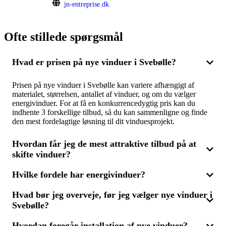
jn-entreprise.dk
Ofte stillede spørgsmål
Hvad er prisen på nye vinduer i Svebølle?
Prisen på nye vinduer i Svebølle kan variere afhængigt af
materialet, størrelsen, antallet af vinduer, og om du vælger
energivinduer. For at få en konkurrencedygtig pris kan du
indhente 3 forskellige tilbud, så du kan sammenligne og finde
den mest fordelagtige løsning til dit vinduesprojekt.
Hvordan får jeg de mest attraktive tilbud på at
skifte vinduer?
Hvilke fordele har energivinduer?
For at få de bedste tilbud på vinduesudskiftning skal du
kontakte flere fagfolk og bede om tilbud. Ved at sammenligne 3
Hvad bør jeg overveje, før jeg vælger nye vinduer i
tilbud har du mulighed for at se prisforskellene og de
Energivinduer er designet til at højne dit hus' energieffektivitet
forskellige muligheder, såsom energivinduer, der kan reducere
Svebølle?
ved at mindske varmetabet. Selvom de ofte er dyrere end
dine energiudgifter. Dette hjælper dig med at finde den mest
traditionelle vinduer, kan de resultere i betydelige besparelser
økonomiske og effektive løsning.
på varmeregningen. Ved at få 3 tilbud kan du sammenligne
Hvordan foregår installation af nye vinduer?