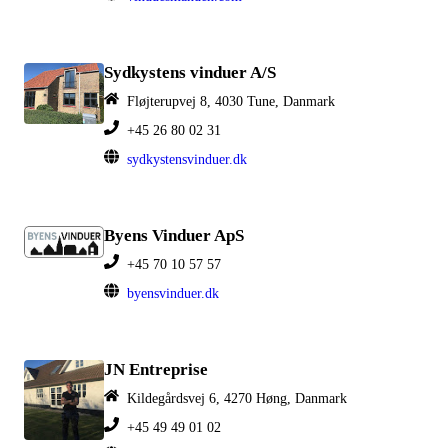
Sydkystens vinduer A/S
Fløjterupvej 8, 4030 Tune, Danmark
+45 26 80 02 31
sydkystensvinduer.dk
Byens Vinduer ApS
+45 70 10 57 57
byensvinduer.dk
JN Entreprise
Kildegårdsvej 6, 4270 Høng, Danmark
+45 49 49 01 02