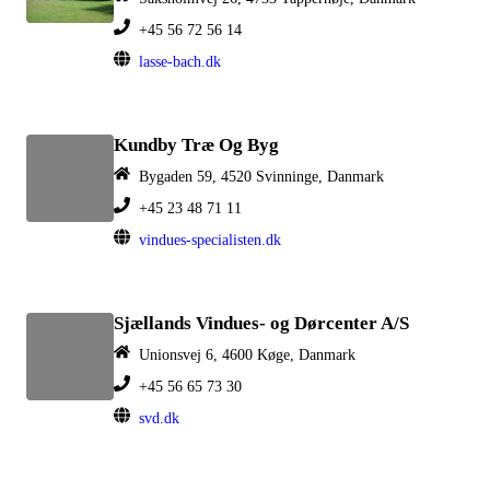
+45 56 72 56 14
lasse-bach.dk
Kundby Træ Og Byg
Bygaden 59, 4520 Svinninge, Danmark
+45 23 48 71 11
vindues-specialisten.dk
Sjællands Vindues- og Dørcenter A/S
Unionsvej 6, 4600 Køge, Danmark
+45 56 65 73 30
svd.dk