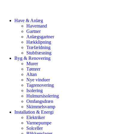
Have & Anlæg
Havemand
Gartner
Anlægsgartner
Hækklipning
Træfældning
Stubfræsning
Byg & Renovering
Murer
Tømrer
Altan
Nye vinduer
Tagrenovering
Isolering
Hulmursisolering
Omfangsdræn
Skimmelsvamp
Installation & Energi
Elektriker
Varmepumpe
Solceller
Blikkenslager