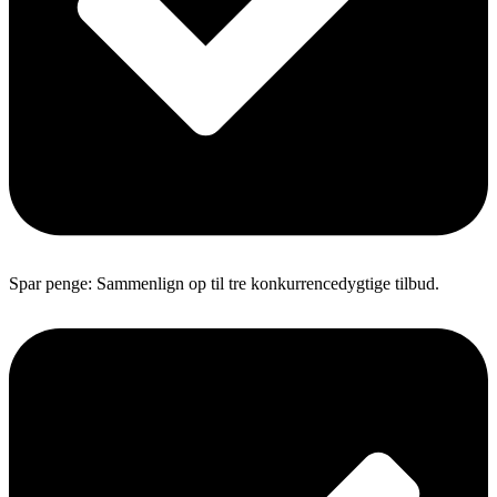
Spar penge: Sammenlign op til tre konkurrencedygtige tilbud.