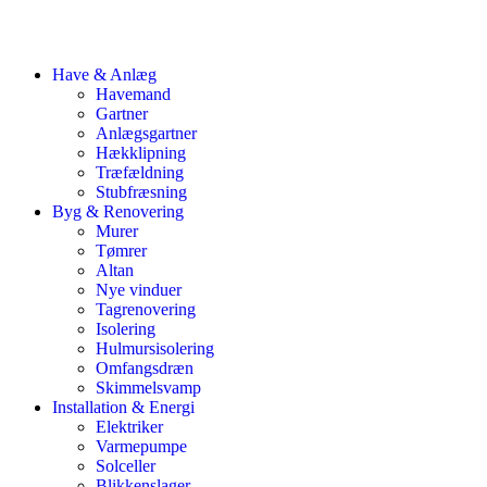
Have & Anlæg
Havemand
Gartner
Anlægsgartner
Hækklipning
Træfældning
Stubfræsning
Byg & Renovering
Murer
Tømrer
Altan
Nye vinduer
Tagrenovering
Isolering
Hulmursisolering
Omfangsdræn
Skimmelsvamp
Installation & Energi
Elektriker
Varmepumpe
Solceller
Blikkenslager