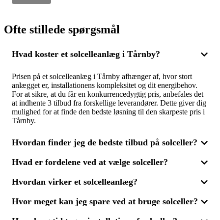
Ofte stillede spørgsmål
Hvad koster et solcelleanlæg i Tårnby?
Prisen på et solcelleanlæg i Tårnby afhænger af, hvor stort
anlægget er, installationens kompleksitet og dit energibehov.
For at sikre, at du får en konkurrencedygtig pris, anbefales det
at indhente 3 tilbud fra forskellige leverandører. Dette giver dig
mulighed for at finde den bedste løsning til den skarpeste pris i
Tårnby.
Hvordan finder jeg de bedste tilbud på solceller?
Hvad er fordelene ved at vælge solceller?
For at få de mest fordelagtige tilbud på solcelleanlæg er det
smart at modtage flere tilbud fra forskellige leverandører. Ved at
Hvordan virker et solcelleanlæg?
sammenligne 3 tilbud sikrer du dig både en rimelig pris og en
Med solceller kan du producere din egen miljøvenlige energi
løsning, der matcher dine energibehov. Dette giver dig også
og samtidig reducere dine energiomkostninger. Et
mulighed for at vælge en leverandør, der lover både kvalitet og
Hvor meget kan jeg spare ved at bruge solceller?
solcelleanlæg kan desuden øge din boligs værdi og formindske
Solcelleanlæg omdanner sollys til elektricitet, som kan bruges i
fremragende service.
dit CO2-aftryk. Ved at sammenligne 3 tilbud kan du finde den
din bolig. Overskydende energi kan enten lagres eller sendes
mest effektive løsning til dine behov og sikre dig en god pris på