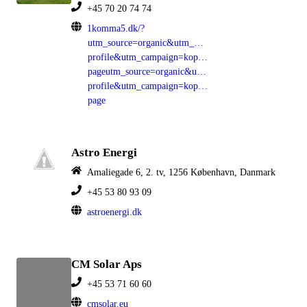
+45 70 20 74 74
1komma5.dk/?
utm_source=organic&utm_medium=google-
profile&utm_campaign=kopenhagen&utm_content=locat
pageutm_source=organic&utm_medium=google-
profile&utm_campaign=kopenhagen&utm_content=locat
page
Astro Energi
Amaliegade 6, 2. tv, 1256 København, Danmark
+45 53 80 93 09
astroenergi.dk
CM Solar Aps
+45 53 71 60 60
cmsolar.eu