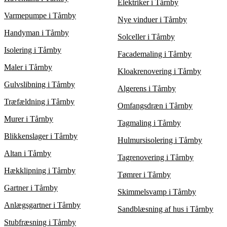
Elektriker i Tårnby
Varmepumpe i Tårnby
Nye vinduer i Tårnby
Handyman i Tårnby
Solceller i Tårnby
Isolering i Tårnby
Facademaling i Tårnby
Maler i Tårnby
Kloakrenovering i Tårnby
Gulvslibning i Tårnby
Algerens i Tårnby
Træfældning i Tårnby
Omfangsdræn i Tårnby
Murer i Tårnby
Tagmaling i Tårnby
Blikkenslager i Tårnby
Hulmursisolering i Tårnby
Altan i Tårnby
Tagrenovering i Tårnby
Hækklipning i Tårnby
Tømrer i Tårnby
Gartner i Tårnby
Skimmelsvamp i Tårnby
Anlægsgartner i Tårnby
Sandblæsning af hus i Tårnby
Stubfræsning i Tårnby