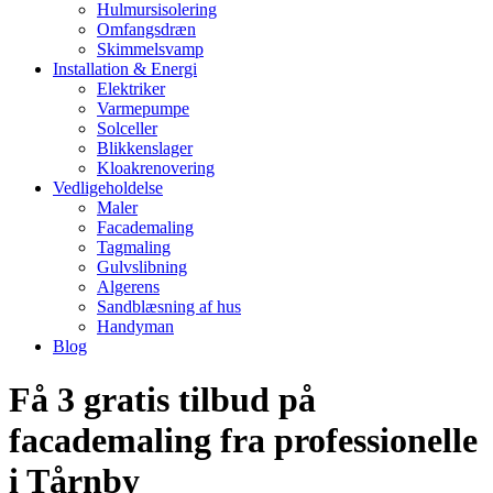
Hulmursisolering
Omfangsdræn
Skimmelsvamp
Installation & Energi
Elektriker
Varmepumpe
Solceller
Blikkenslager
Kloakrenovering
Vedligeholdelse
Maler
Facademaling
Tagmaling
Gulvslibning
Algerens
Sandblæsning af hus
Handyman
Blog
Få 3 gratis tilbud på
facademaling fra professionelle
i Tårnby