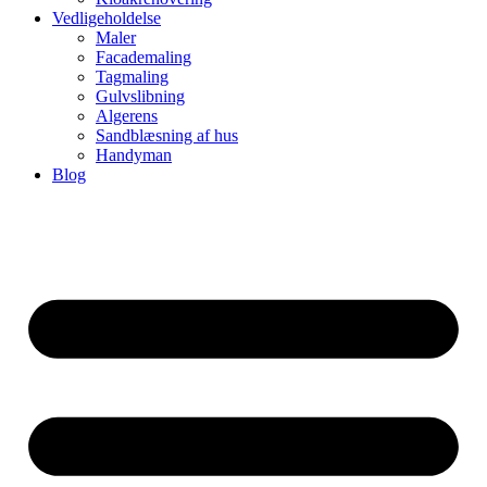
Vedligeholdelse
Maler
Facademaling
Tagmaling
Gulvslibning
Algerens
Sandblæsning af hus
Handyman
Blog