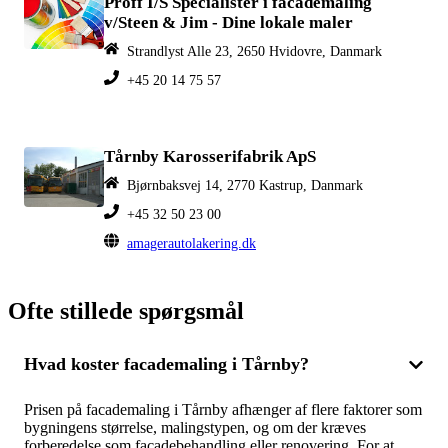
Proff I/S Specialister i facademaling
v/Steen & Jim - Dine lokale maler
Strandlyst Alle 23, 2650 Hvidovre, Danmark
+45 20 14 75 57
Tårnby Karosserifabrik ApS
Bjørnbaksvej 14, 2770 Kastrup, Danmark
+45 32 50 23 00
amagerautolakering.dk
Ofte stillede spørgsmål
Hvad koster facademaling i Tårnby?
Prisen på facademaling i Tårnby afhænger af flere faktorer som
bygningens størrelse, malingstypen, og om der kræves
forberedelse som facadebehandling eller renovering. For at