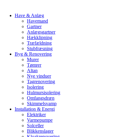
Have & Anlæg
Havemand
Gartner
Anlægsgartner
Hækklipning
Træfældning
Stubfræsning
Byg & Renovering
Murer
Tømrer
Altan
Nye vinduer
Tagrenovering
Isolering
Hulmursisolering
Omfangsdræn
Skimmelsvamp
Installation & Energi
Elektriker
Varmepumpe
Solceller
Blikkenslager
Kloakrenovering