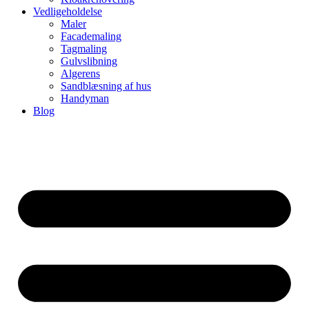
Vedligeholdelse
Maler
Facademaling
Tagmaling
Gulvslibning
Algerens
Sandblæsning af hus
Handyman
Blog