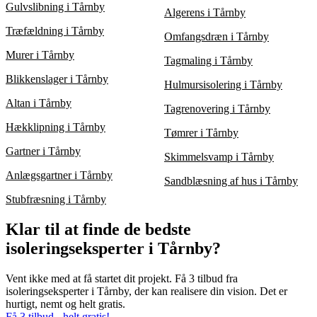
Gulvslibning i Tårnby
Algerens i Tårnby
Træfældning i Tårnby
Omfangsdræn i Tårnby
Murer i Tårnby
Tagmaling i Tårnby
Blikkenslager i Tårnby
Hulmursisolering i Tårnby
Altan i Tårnby
Tagrenovering i Tårnby
Hækklipning i Tårnby
Tømrer i Tårnby
Gartner i Tårnby
Skimmelsvamp i Tårnby
Anlægsgartner i Tårnby
Sandblæsning af hus i Tårnby
Stubfræsning i Tårnby
Klar til at finde de bedste
isoleringseksperter i Tårnby?
Vent ikke med at få startet dit projekt. Få 3 tilbud fra
isoleringseksperter i Tårnby, der kan realisere din vision. Det er
hurtigt, nemt og helt gratis.
Få 3 tilbud - helt gratis!