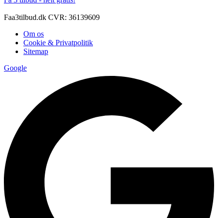
Faa3tilbud.dk CVR: 36139609
Om os
Cookie & Privatpolitik
Sitemap
Google