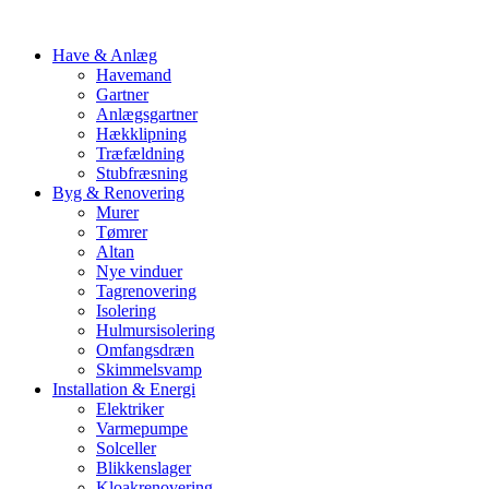
Have & Anlæg
Havemand
Gartner
Anlægsgartner
Hækklipning
Træfældning
Stubfræsning
Byg & Renovering
Murer
Tømrer
Altan
Nye vinduer
Tagrenovering
Isolering
Hulmursisolering
Omfangsdræn
Skimmelsvamp
Installation & Energi
Elektriker
Varmepumpe
Solceller
Blikkenslager
Kloakrenovering