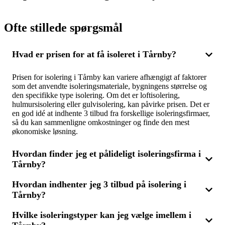
Ofte stillede spørgsmål
Hvad er prisen for at få isoleret i Tårnby?
Prisen for isolering i Tårnby kan variere afhængigt af faktorer
som det anvendte isoleringsmateriale, bygningens størrelse og
den specifikke type isolering. Om det er loftisolering,
hulmursisolering eller gulvisolering, kan påvirke prisen. Det er
en god idé at indhente 3 tilbud fra forskellige isoleringsfirmaer,
så du kan sammenligne omkostninger og finde den mest
økonomiske løsning.
Hvordan finder jeg et pålideligt isoleringsfirma i
Tårnby?
Hvordan indhenter jeg 3 tilbud på isolering i
For at finde det bedste isoleringsfirma i Tårnby, kan du
Tårnby?
indhente 3 tilbud og sammenligne dem. Vælg et firma med
stærke anmeldelser og erfaring inden for isoleringsarbejde. Det
sikrer, at du får både kvalitetsarbejde og en favorable pris.
Hvilke isoleringstyper kan jeg vælge imellem i
Når du indhenter 3 tilbud, kan du sammenligne forskellige