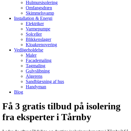
Hulmursisolering
Omfangsdræn
Skimmelsvamp
Installation & Energi
Elektriker
Varmepumpe
Solceller
Blikkenslager
Kloakrenovering
Vedligeholdelse
Maler
Facademaling
Tagmaling
Gulvslibning
Algerens
Sandblæsning af hus
Handyman
Blog
Få 3 gratis tilbud på isolering
fra eksperter i Tårnby