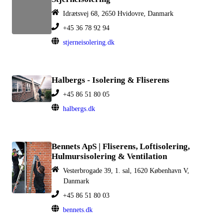
Idrætsvej 68, 2650 Hvidovre, Danmark
+45 36 78 92 94
stjerneisolering.dk
Halbergs - Isolering & Fliserens
+45 86 51 80 05
halbergs.dk
Bennets ApS | Fliserens, Loftisolering,
Hulmursisolering & Ventilation
Vesterbrogade 39, 1. sal, 1620 København V,
Danmark
+45 86 51 80 03
bennets.dk