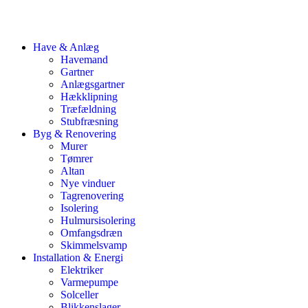
Have & Anlæg
Havemand
Gartner
Anlægsgartner
Hækklipning
Træfældning
Stubfræsning
Byg & Renovering
Murer
Tømrer
Altan
Nye vinduer
Tagrenovering
Isolering
Hulmursisolering
Omfangsdræn
Skimmelsvamp
Installation & Energi
Elektriker
Varmepumpe
Solceller
Blikkenslager