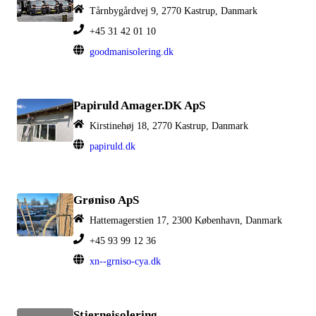
Tårnbygårdvej 9, 2770 Kastrup, Danmark
+45 31 42 01 10
goodmanisolering.dk
Papiruld Amager.DK ApS
Kirstinehøj 18, 2770 Kastrup, Danmark
papiruld.dk
Grøniso ApS
Hattemagerstien 17, 2300 København, Danmark
+45 93 99 12 36
xn--grniso-cya.dk
Stjerneisolering