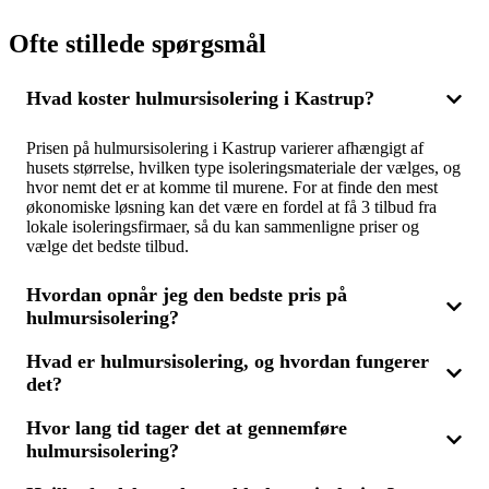
Ofte stillede spørgsmål
Hvad koster hulmursisolering i Kastrup?
Prisen på hulmursisolering i Kastrup varierer afhængigt af
husets størrelse, hvilken type isoleringsmateriale der vælges, og
hvor nemt det er at komme til murene. For at finde den mest
økonomiske løsning kan det være en fordel at få 3 tilbud fra
lokale isoleringsfirmaer, så du kan sammenligne priser og
vælge det bedste tilbud.
Hvordan opnår jeg den bedste pris på
hulmursisolering?
Hvad er hulmursisolering, og hvordan fungerer
For at få den bedste pris på hulmursisolering bør du anmode
det?
om 3 tilbud fra forskellige isoleringsfirmaer. Ved at
sammenligne de tilbud, du modtager, kan du finde den mest
prisvenlige løsning, der samtidig sikrer høj kvalitet og optimal
Hvor lang tid tager det at gennemføre
Hulmursisolering er en metode, hvor isoleringsmateriale
energibesparelse for din bolig i Kastrup.
hulmursisolering?
sprøjtes ind i mellemrummet mellem yder- og indermuren i dit
hjem. Dette reducerer varmetab betydeligt og kan føre til store