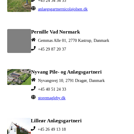
+45 24 34 54 53
anlaegsgartnernicolajolsen.dk
Pernille Vad Normark
Gemmas Alle 01, 2770 Kastrup, Danmark
+45 29 87 20 37
Nyvang Pile- og Anlægsgartneri
Nyvangsvej 10, 2791 Dragør, Danmark
+45 40 51 24 33
storemagleby.dk
Lilleør Anlægsgartneri
+45 26 49 13 18