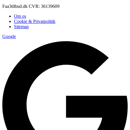
Faa3tilbud.dk CVR: 36139609
Om os
Cookie & Privatpolitik
Sitemap
Google