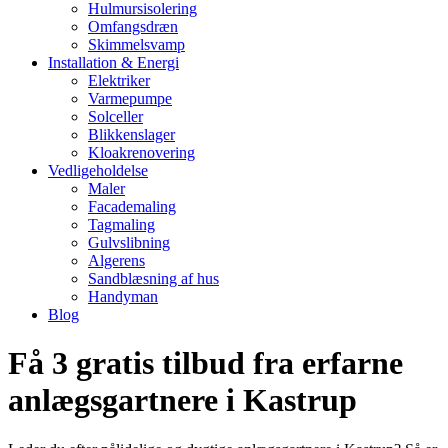
Hulmursisolering
Omfangsdræn
Skimmelsvamp
Installation & Energi
Elektriker
Varmepumpe
Solceller
Blikkenslager
Kloakrenovering
Vedligeholdelse
Maler
Facademaling
Tagmaling
Gulvslibning
Algerens
Sandblæsning af hus
Handyman
Blog
Få 3 gratis tilbud fra erfarne
anlægsgartnere i Kastrup