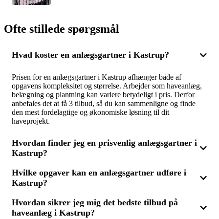
Ofte stillede spørgsmål
Hvad koster en anlægsgartner i Kastrup?
Prisen for en anlægsgartner i Kastrup afhænger både af
opgavens kompleksitet og størrelse. Arbejder som haveanlæg,
belægning og plantning kan variere betydeligt i pris. Derfor
anbefales det at få 3 tilbud, så du kan sammenligne og finde
den mest fordelagtige og økonomiske løsning til dit
haveprojekt.
Hvordan finder jeg en prisvenlig anlægsgartner i
Kastrup?
Hvilke opgaver kan en anlægsgartner udføre i
Vil du finde en overkommelig anlægsgartner i Kastrup, er det
Kastrup?
klogt at sammenligne flere tilbud fra forskellige fagfolk. Ved at
få 3 tilbud kan du let se, hvem der har den bedste pris uden at
gå på kompromis med kvaliteten. Husk også at tjekke
Hvordan sikrer jeg mig det bedste tilbud på
En anlægsgartner i Kastrup kan tage sig af mange forskellige
anmeldelser og anbefalinger for at sikre, at du vælger den rette
haveanlæg i Kastrup?
opgaver inden for haveanlæg, som fx belægning af terrasser og