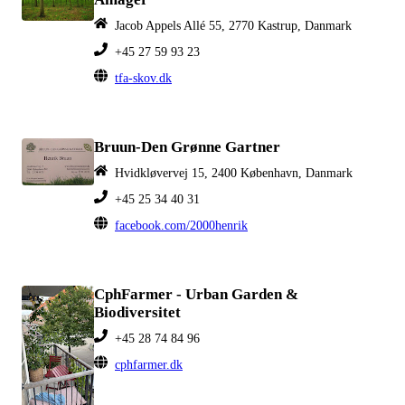
Jacob Appels Allé 55, 2770 Kastrup, Danmark
+45 27 59 93 23
tfa-skov.dk
Bruun-Den Grønne Gartner
Hvidkløvervej 15, 2400 København, Danmark
+45 25 34 40 31
facebook.com/2000henrik
CphFarmer - Urban Garden &
Biodiversitet
+45 28 74 84 96
cphfarmer.dk