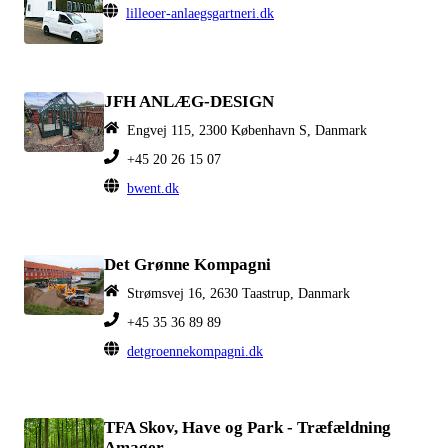
lilleoer-anlaegsgartneri.dk
JFH ANLÆG-DESIGN
Engvej 115, 2300 København S, Danmark
+45 20 26 15 07
bwent.dk
Det Grønne Kompagni
Strømsvej 16, 2630 Taastrup, Danmark
+45 35 36 89 89
detgroennekompagni.dk
TFA Skov, Have og Park - Træfældning
Amager