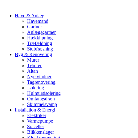
Have & Anlæg
Havemand
Gartner
Anlægsgartner
Hækklipning
Træfældning
Stubfræsning
Byg & Renovering
Murer
Tømrer
Altan
Nye vinduer
Tagrenovering
Isolering
Hulmursisolering
Omfangsdræn
Skimmelsvamp
Installation & Energi
Elektriker
Varmepumpe
Solceller
Blikkenslager
Kloakrenovering