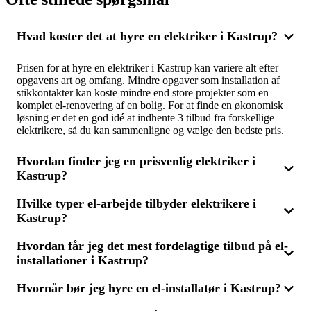
Hvad koster det at hyre en elektriker i Kastrup?
Prisen for at hyre en elektriker i Kastrup kan variere alt efter
opgavens art og omfang. Mindre opgaver som installation af
stikkontakter kan koste mindre end store projekter som en
komplet el-renovering af en bolig. For at finde en økonomisk
løsning er det en god idé at indhente 3 tilbud fra forskellige
elektrikere, så du kan sammenligne og vælge den bedste pris.
Hvordan finder jeg en prisvenlig elektriker i
Kastrup?
Hvilke typer el-arbejde tilbyder elektrikere i
For at finde en prisvenlig elektriker i Kastrup skal du
Kastrup?
sammenligne flere tilbud. Ved at få 3 tilbud fra forskellige el-
fagfolk kan du være sikker på at få den bedste pris på el-
services uden at gå på kompromis med kvaliteten. Det er også
Hvordan får jeg det mest fordelagtige tilbud på el-
Elektrikere i Kastrup kan udføre en bred vifte af opgaver,
fornuftigt at se nærmere på deres erfaring og kundeanmeldelser
installationer i Kastrup?
herunder installation af stikkontakter, belysning, el-tavler og
for at vælge den rette elektriker til opgaven.
omfattende opgaver som komplette el-installationer i
nybyggerier eller ved renoveringer. De tilbyder også service til
Hvornår bør jeg hyre en el-installatør i Kastrup?
For at få det mest fordelagtige tilbud på el-installationer i
vedligeholdelse og reparation af eksisterende installationer. Ved
Kastrup bør du forespørge 3 tilbud fra forskellige elektrikere