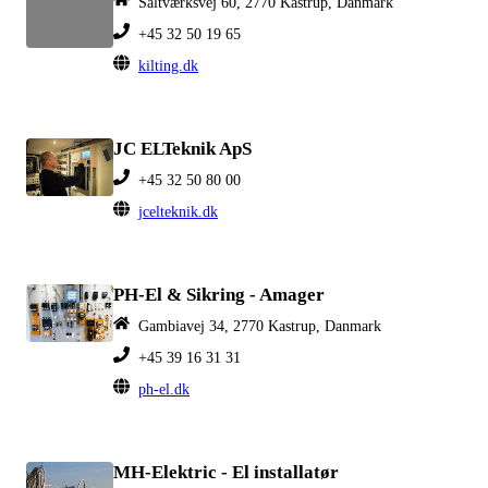
Saltværksvej 60, 2770 Kastrup, Danmark
+45 32 50 19 65
kilting.dk
JC ELTeknik ApS
+45 32 50 80 00
jcelteknik.dk
PH-El & Sikring - Amager
Gambiavej 34, 2770 Kastrup, Danmark
+45 39 16 31 31
ph-el.dk
MH-Elektric - El installatør