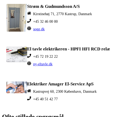
Strøm & Gudmundsson A/S
Kirstinehøj 71, 2770 Kastrup, Danmark
+45 32 46 00 00
sogg.dk
El tavle elektrikeren - HPFI HFI RCD relæ
+45 72 19 22 22
ny-eltavle.dk
Elektriker Amager El-Service ApS
Kastrupvej 60, 2300 København, Danmark
+45 40 51 42 77
Ofte stillede spørgsmål