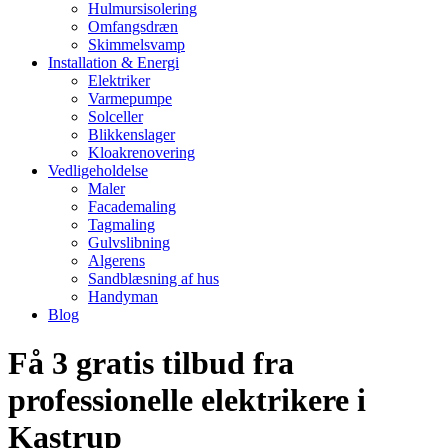
Hulmursisolering
Omfangsdræn
Skimmelsvamp
Installation & Energi
Elektriker
Varmepumpe
Solceller
Blikkenslager
Kloakrenovering
Vedligeholdelse
Maler
Facademaling
Tagmaling
Gulvslibning
Algerens
Sandblæsning af hus
Handyman
Blog
Få 3 gratis tilbud fra
professionelle elektrikere i
Kastrup