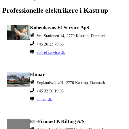
Professionelle elektrikere i Kastrup
Københavns El-Service ApS
Ved Stationen 14, 2770 Kastrup, Danmark
+45 26 23 79 88
kbh-el-service.dk
Elimar
Englandsvej 401, 2770 Kastrup, Danmark
+45 32 50 19 95
elimar.dk
EL-Firmaet P. Kilting A/S