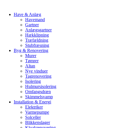
Have & Anlæg
Havemand
Gartner
Anlægsgartner
Hækklipning
Træfældning
Stubfræsning
Byg & Renovering
Murer
Tømrer
Altan
Nye vinduer
Tagrenovering
Isolering
Hulmursisolering
Omfangsdræn
Skimmelsvamp
Installation & Energi
Elektriker
Varmepumpe
Solceller
Blikkenslager
Kloakrenovering