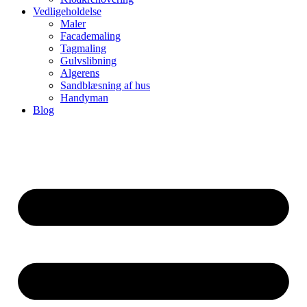
Vedligeholdelse
Maler
Facademaling
Tagmaling
Gulvslibning
Algerens
Sandblæsning af hus
Handyman
Blog