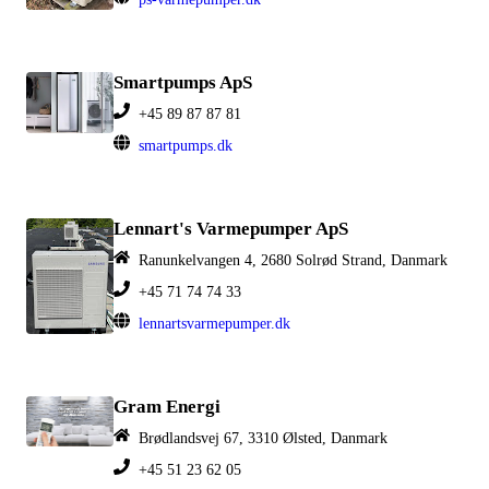
Smartpumps ApS
+45 89 87 87 81
smartpumps.dk
Lennart's Varmepumper ApS
Ranunkelvangen 4, 2680 Solrød Strand, Danmark
+45 71 74 74 33
lennartsvarmepumper.dk
Gram Energi
Brødlandsvej 67, 3310 Ølsted, Danmark
+45 51 23 62 05