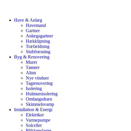
Have & Anlæg
Havemand
Gartner
Anlægsgartner
Hækklipning
Træfældning
Stubfræsning
Byg & Renovering
Murer
Tømrer
Altan
Nye vinduer
Tagrenovering
Isolering
Hulmursisolering
Omfangsdræn
Skimmelsvamp
Installation & Energi
Elektriker
Varmepumpe
Solceller
Blikkenslager