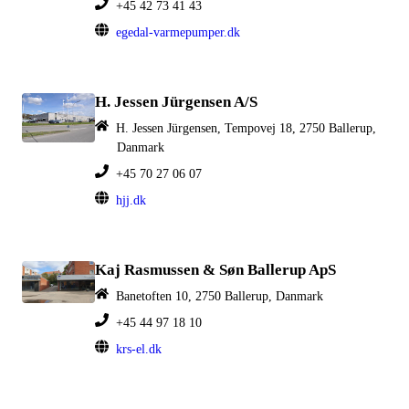
+45 42 73 41 43
egedal-varmepumper.dk
H. Jessen Jürgensen A/S
H. Jessen Jürgensen, Tempovej 18, 2750 Ballerup,
Danmark
+45 70 27 06 07
hjj.dk
Kaj Rasmussen & Søn Ballerup ApS
Banetoften 10, 2750 Ballerup, Danmark
+45 44 97 18 10
krs-el.dk