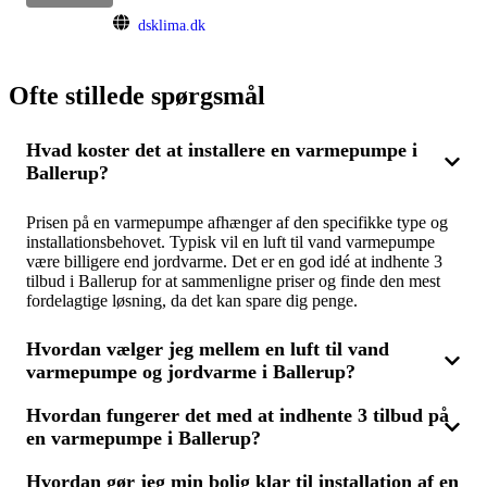
dsklima.dk
Ofte stillede spørgsmål
Hvad koster det at installere en varmepumpe i
Ballerup?
Prisen på en varmepumpe afhænger af den specifikke type og
installationsbehovet. Typisk vil en luft til vand varmepumpe
være billigere end jordvarme. Det er en god idé at indhente 3
tilbud i Ballerup for at sammenligne priser og finde den mest
fordelagtige løsning, da det kan spare dig penge.
Hvordan vælger jeg mellem en luft til vand
varmepumpe og jordvarme i Ballerup?
Hvordan fungerer det med at indhente 3 tilbud på
Valget kommer an på din boligs opvarmningskrav og
en varmepumpe i Ballerup?
jordbundsforholdene i Ballerup. En luft til vand varmepumpe
kan være billigere at installere, mens jordvarme ofte er mere
energibesparende over tid. Ved at få 3 tilbud kan du
Hvordan gør jeg min bolig klar til installation af en