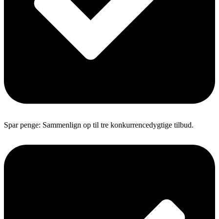
Spar penge: Sammenlign op til tre konkurrencedygtige tilbud.