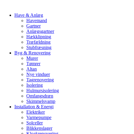
Have & Anlæg
Havemand
Gartner
Anlægsgartner
Hækklipning
Træfældning
Stubfræsning
Byg & Renovering
Murer
Tømrer
Altan
Nye vinduer
Tagrenovering
Isolering
Hulmursisolering
Omfangsdræn
Skimmelsvamp
Installation & Energi
Elektriker
Varmepumpe
Solceller
Blikkenslager
Kloakrenovering