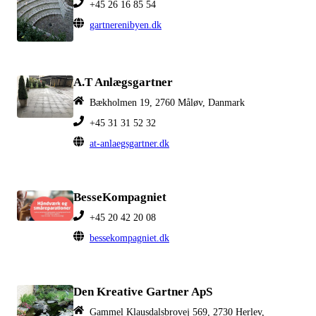
+45 26 16 85 54
gartnerenibyen.dk
A.T Anlægsgartner
Bækholmen 19, 2760 Måløv, Danmark
+45 31 31 52 32
at-anlaegsgartner.dk
BesseKompagniet
+45 20 42 20 08
bessekompagniet.dk
Den Kreative Gartner ApS
Gammel Klausdalsbrovej 569, 2730 Herlev,