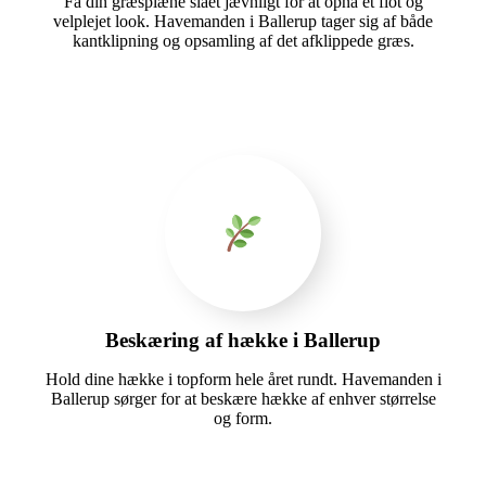
Få din græsplæne slået jævnligt for at opnå et flot og
velplejet look. Havemanden i Ballerup tager sig af både
kantklipning og opsamling af det afklippede græs.
Beskæring af hække i Ballerup
Hold dine hække i topform hele året rundt. Havemanden i
Ballerup sørger for at beskære hække af enhver størrelse
og form.