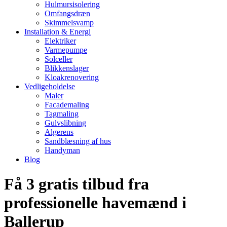
Hulmursisolering
Omfangsdræn
Skimmelsvamp
Installation & Energi
Elektriker
Varmepumpe
Solceller
Blikkenslager
Kloakrenovering
Vedligeholdelse
Maler
Facademaling
Tagmaling
Gulvslibning
Algerens
Sandblæsning af hus
Handyman
Blog
Få 3 gratis tilbud fra
professionelle havemænd i
Ballerup