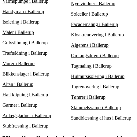
hvis du planlægger gentagne besøg eller kombinerer flere
Varmepumpe i Ballerup
Nye vinduer i Ballerup
tjenester.
Handyman i Ballerup
Solceller i Ballerup
Isolering i Ballerup
Facademaling i Ballerup
Maler i Ballerup
Kloakrenovering i Ballerup
Gulvslibning i Ballerup
Algerens i Ballerup
Træfældning i Ballerup
Omfangsdræn i Ballerup
Murer i Ballerup
Tagmaling i Ballerup
Blikkenslager i Ballerup
Hulmursisolering i Ballerup
Altan i Ballerup
Tagrenovering i Ballerup
Hækklipning i Ballerup
Tømrer i Ballerup
Gartner i Ballerup
Skimmelsvamp i Ballerup
Anlægsgartner i Ballerup
Sandblæsning af hus i Ballerup
Stubfræsning i Ballerup