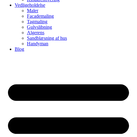
Vedligeholdelse
Maler
Facademaling
Tagmaling
Gulvslibning
Algerens
Sandblæsning af hus
Handyman
Blog