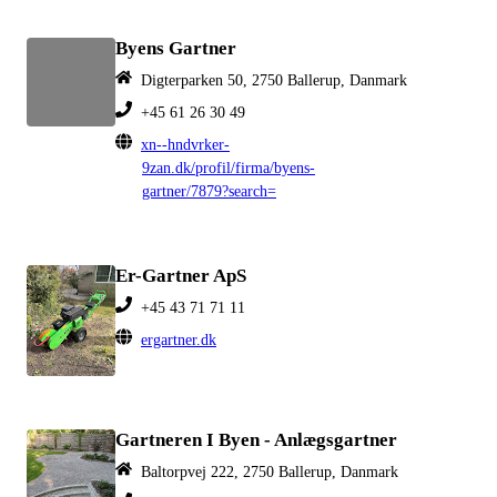
Byens Gartner
Digterparken 50, 2750 Ballerup, Danmark
+45 61 26 30 49
xn--hndvrker-
9zan.dk/profil/firma/byens-
gartner/7879?search=
Er-Gartner ApS
+45 43 71 71 11
ergartner.dk
Gartneren I Byen - Anlægsgartner
Baltorpvej 222, 2750 Ballerup, Danmark