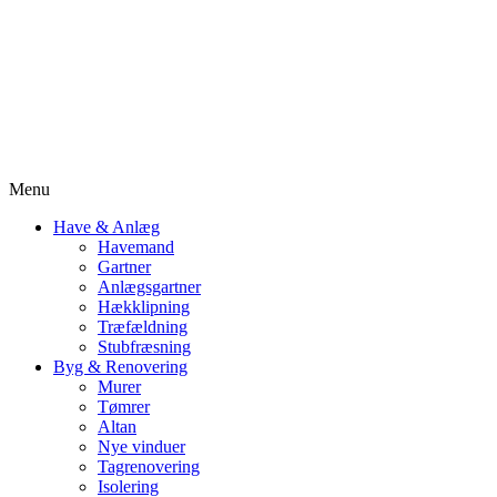
Menu
Have & Anlæg
Havemand
Gartner
Anlægsgartner
Hækklipning
Træfældning
Stubfræsning
Byg & Renovering
Murer
Tømrer
Altan
Nye vinduer
Tagrenovering
Isolering