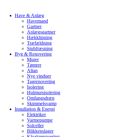
Have & Anlæg
Havemand
Gartner
Anlægsgartner
Hækklipning
Træfældning
Stubfræsning
Byg & Renovering
Murer
Tømrer
Altan
Nye vinduer
Tagrenovering
Isolering
Hulmursisolering
Omfangsdræn
Skimmelsvamp
Installation & Energi
Elektriker
Varmepumpe
Solceller
Blikkenslager
Kloakrenovering