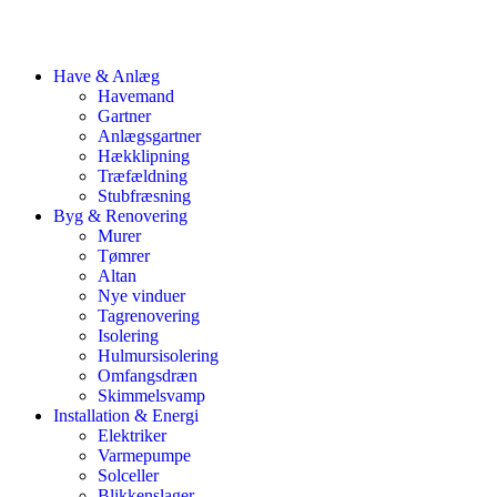
Have & Anlæg
Havemand
Gartner
Anlægsgartner
Hækklipning
Træfældning
Stubfræsning
Byg & Renovering
Murer
Tømrer
Altan
Nye vinduer
Tagrenovering
Isolering
Hulmursisolering
Omfangsdræn
Skimmelsvamp
Installation & Energi
Elektriker
Varmepumpe
Solceller
Blikkenslager