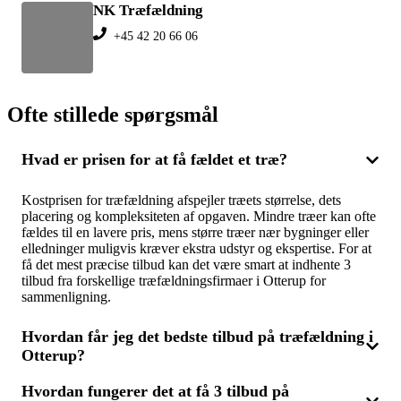
NK Træfældning
+45 42 20 66 06
Ofte stillede spørgsmål
Hvad er prisen for at få fældet et træ?
Kostprisen for træfældning afspejler træets størrelse, dets
placering og kompleksiteten af opgaven. Mindre træer kan ofte
fældes til en lavere pris, mens større træer nær bygninger eller
elledninger muligvis kræver ekstra udstyr og ekspertise. For at
få det mest præcise tilbud kan det være smart at indhente 3
tilbud fra forskellige træfældningsfirmaer i Otterup for
sammenligning.
Hvordan får jeg det bedste tilbud på træfældning i
Otterup?
Hvordan fungerer det at få 3 tilbud på
For at opnå det mest fordelagtige tilbud bør du anmode om 3