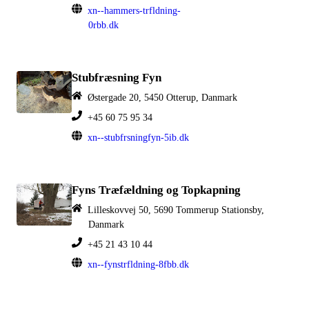
xn--hammers-trfldning-
0rbb.dk
Stubfræsning Fyn
Østergade 20, 5450 Otterup, Danmark
+45 60 75 95 34
xn--stubfrsningfyn-5ib.dk
Fyns Træfældning og Topkapning
Lilleskovvej 50, 5690 Tommerup Stationsby,
Danmark
+45 21 43 10 44
xn--fynstrfldning-8fbb.dk