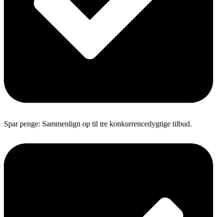
Spar penge: Sammenlign op til tre konkurrencedygtige tilbud.