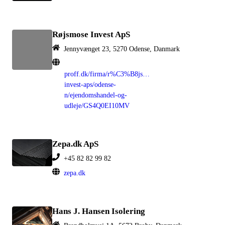
Røjsmose Invest ApS
Jennyvænget 23, 5270 Odense, Danmark
proff.dk/firma/r%C3%B8jsmose-
invest-aps/odense-
n/ejendomshandel-og-
udleje/GS4Q0EI10MV
Zepa.dk ApS
+45 82 82 99 82
zepa.dk
Hans J. Hansen Isolering