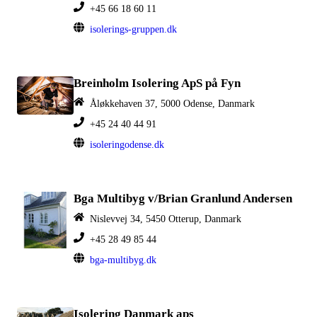
+45 66 18 60 11
isolerings-gruppen.dk
Breinholm Isolering ApS på Fyn
Åløkkehaven 37, 5000 Odense, Danmark
+45 24 40 44 91
isoleringodense.dk
Bga Multibyg v/Brian Granlund Andersen
Nislevvej 34, 5450 Otterup, Danmark
+45 28 49 85 44
bga-multibyg.dk
Isolering Danmark aps