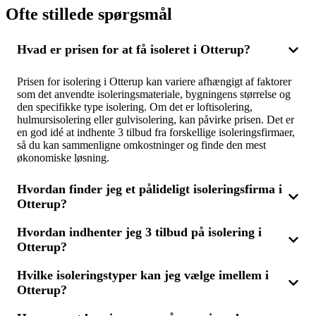
Ofte stillede spørgsmål
Hvad er prisen for at få isoleret i Otterup?
Prisen for isolering i Otterup kan variere afhængigt af faktorer
som det anvendte isoleringsmateriale, bygningens størrelse og
den specifikke type isolering. Om det er loftisolering,
hulmursisolering eller gulvisolering, kan påvirke prisen. Det er
en god idé at indhente 3 tilbud fra forskellige isoleringsfirmaer,
så du kan sammenligne omkostninger og finde den mest
økonomiske løsning.
Hvordan finder jeg et pålideligt isoleringsfirma i
Otterup?
Hvordan indhenter jeg 3 tilbud på isolering i
For at finde det bedste isoleringsfirma i Otterup, kan du
Otterup?
indhente 3 tilbud og sammenligne dem. Vælg et firma med
stærke anmeldelser og erfaring inden for isoleringsarbejde. Det
sikrer, at du får både kvalitetsarbejde og en favorable pris.
Hvilke isoleringstyper kan jeg vælge imellem i
Når du indhenter 3 tilbud, kan du sammenligne forskellige
Otterup?
priser og løsninger fra firmaer i Otterup. Beskriv dit
isoleringsprojekt, og modtag tilbud, så du kan få et klart billede