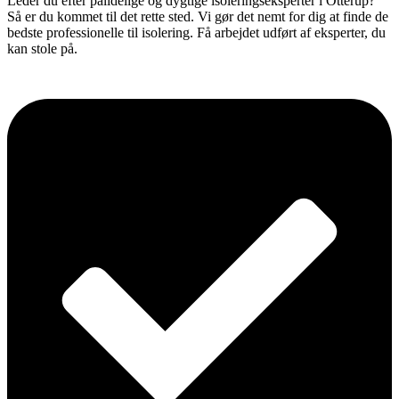
Leder du efter pålidelige og dygtige isoleringseksperter i Otterup?
Så er du kommet til det rette sted. Vi gør det nemt for dig at finde de
bedste professionelle til isolering. Få arbejdet udført af eksperter, du
kan stole på.