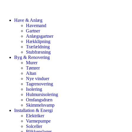
Have & Anlæg
Havemand
Gartner
Anlægsgartner
Hækklipning
Træfældning
Stubfræsning
Byg & Renovering
Murer
Tømrer
Altan
Nye vinduer
Tagrenovering
Isolering
Hulmursisolering
Omfangsdræn
Skimmelsvamp
Installation & Energi
Elektriker
Varmepumpe
Solceller
Blikkenslager