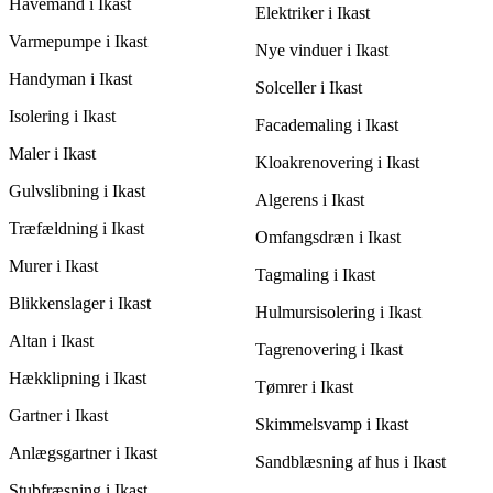
Havemand i Ikast
og udstyr. Ved at få 3 tilbud kan du bedre forstå
Elektriker i Ikast
omkostningerne ved din specifikke opgave og vælge den mest
Varmepumpe i Ikast
passende pris og service i Ikast.
Nye vinduer i Ikast
Handyman i Ikast
Solceller i Ikast
Isolering i Ikast
Facademaling i Ikast
Maler i Ikast
Kloakrenovering i Ikast
Gulvslibning i Ikast
Algerens i Ikast
Træfældning i Ikast
Omfangsdræn i Ikast
Murer i Ikast
Tagmaling i Ikast
Blikkenslager i Ikast
Hulmursisolering i Ikast
Altan i Ikast
Tagrenovering i Ikast
Hækklipning i Ikast
Tømrer i Ikast
Gartner i Ikast
Skimmelsvamp i Ikast
Anlægsgartner i Ikast
Sandblæsning af hus i Ikast
Stubfræsning i Ikast