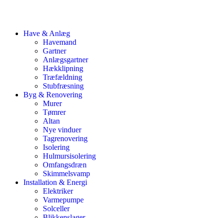
Have & Anlæg
Havemand
Gartner
Anlægsgartner
Hækklipning
Træfældning
Stubfræsning
Byg & Renovering
Murer
Tømrer
Altan
Nye vinduer
Tagrenovering
Isolering
Hulmursisolering
Omfangsdræn
Skimmelsvamp
Installation & Energi
Elektriker
Varmepumpe
Solceller
Blikkenslager