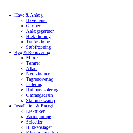
Have & Anlæg
Havemand
Gartner
Anlægsgartner
Hækklipning
Træfældning
Stubfræsning
Byg & Renovering
Murer
Tømrer
Altan
Nye vinduer
Tagrenovering
Isolering
Hulmursisolering
Omfangsdræn
Skimmelsvamp
Installation & Energi
Elektriker
Varmepumpe
Solceller
Blikkenslager
Kloakrenovering