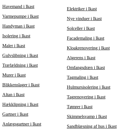
Vurder ikke kun pris, men også anmeldelser og erfaring. Dette
passende løsning til din opgave.
sikrer, at du får den bedste service til den bedst mulige pris,
Havemand i Ikast
Elektriker i Ikast
uanset om opgaven er lille eller stor.
Varmepumpe i Ikast
Nye vinduer i Ikast
Handyman i Ikast
Solceller i Ikast
Isolering i Ikast
Facademaling i Ikast
Maler i Ikast
Kloakrenovering i Ikast
Gulvslibning i Ikast
Algerens i Ikast
Træfældning i Ikast
Omfangsdræn i Ikast
Murer i Ikast
Tagmaling i Ikast
Blikkenslager i Ikast
Hulmursisolering i Ikast
Altan i Ikast
Tagrenovering i Ikast
Hækklipning i Ikast
Tømrer i Ikast
Gartner i Ikast
Skimmelsvamp i Ikast
Anlægsgartner i Ikast
Sandblæsning af hus i Ikast