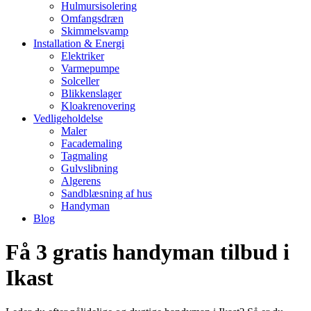
Hulmursisolering
Omfangsdræn
Skimmelsvamp
Installation & Energi
Elektriker
Varmepumpe
Solceller
Blikkenslager
Kloakrenovering
Vedligeholdelse
Maler
Facademaling
Tagmaling
Gulvslibning
Algerens
Sandblæsning af hus
Handyman
Blog
Få 3 gratis handyman tilbud i
Ikast