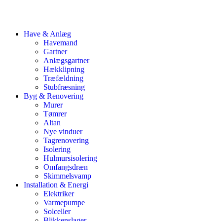
Have & Anlæg
Havemand
Gartner
Anlægsgartner
Hækklipning
Træfældning
Stubfræsning
Byg & Renovering
Murer
Tømrer
Altan
Nye vinduer
Tagrenovering
Isolering
Hulmursisolering
Omfangsdræn
Skimmelsvamp
Installation & Energi
Elektriker
Varmepumpe
Solceller
Blikkenslager