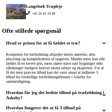
Langebæk Træpleje
+45 20 45 19 89
Ofte stillede spørgsmål
Hvad er prisen for at få fældet et træ?
Kostprisen for træfældning afspejler træets størrelse, dets
placering og kompleksiteten af opgaven. Mindre træer kan ofte
fældes til en lavere pris, mens større træer nær bygninger eller
elledninger muligvis kræver ekstra udstyr og ekspertise. For at
få det mest præcise tilbud kan det være smart at indhente 3
tilbud fra forskellige træfældningsfirmaer i Askeby for
sammenligning.
Hvordan får jeg det bedste tilbud på træfældning i
Askeby?
Hvordan fungerer det at få 3 tilbud på
For at opnå det mest fordelagtige tilbud bør du anmode om 3