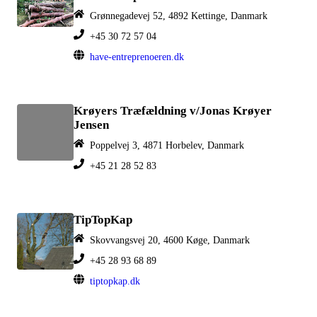
Grønnegadevej 52, 4892 Kettinge, Danmark
+45 30 72 57 04
have-entreprenoeren.dk
Krøyers Træfældning v/Jonas Krøyer
Jensen
Poppelvej 3, 4871 Horbelev, Danmark
+45 21 28 52 83
TipTopKap
Skovvangsvej 20, 4600 Køge, Danmark
+45 28 93 68 89
tiptopkap.dk