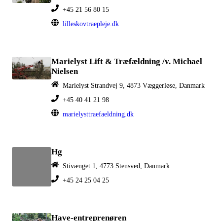
+45 21 56 80 15
lilleskovtraepleje.dk
Marielyst Lift & Træfældning /v. Michael
Nielsen
Marielyst Strandvej 9, 4873 Væggerløse, Danmark
+45 40 41 21 98
marielysttraefaeldning.dk
Hg
Stivænget 1, 4773 Stensved, Danmark
+45 24 25 04 25
Have-entreprenøren