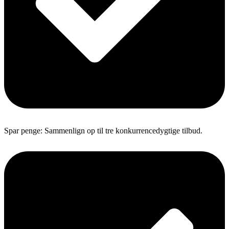
Spar penge: Sammenlign op til tre konkurrencedygtige tilbud.