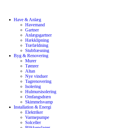
Have & Anlæg
Havemand
Gartner
Anlægsgartner
Hækklipning
Træfældning
Stubfræsning
Byg & Renovering
Murer
Tømrer
Altan
Nye vinduer
Tagrenovering
Isolering
Hulmursisolering
Omfangsdræn
Skimmelsvamp
Installation & Energi
Elektriker
Varmepumpe
Solceller
Blikkenslager