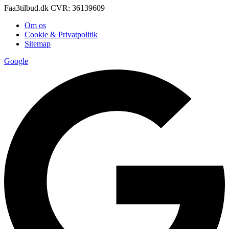
Faa3tilbud.dk CVR: 36139609
Om os
Cookie & Privatpolitik
Sitemap
Google