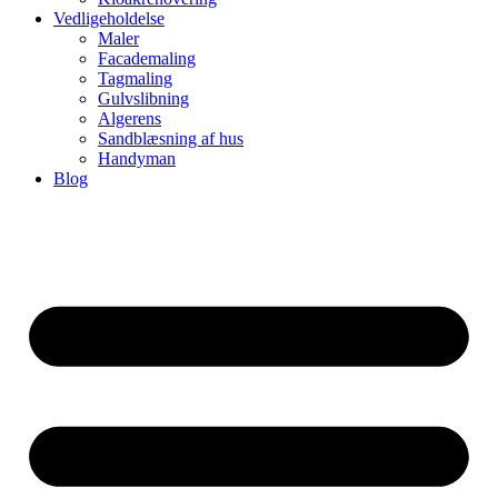
Vedligeholdelse
Maler
Facademaling
Tagmaling
Gulvslibning
Algerens
Sandblæsning af hus
Handyman
Blog