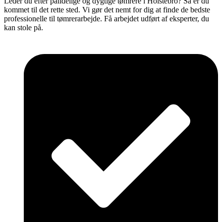
Leder du efter pålidelige og dygtige tømrere i Holstebro? Så er du
kommet til det rette sted. Vi gør det nemt for dig at finde de bedste
professionelle til tømrerarbejde. Få arbejdet udført af eksperter, du
kan stole på.