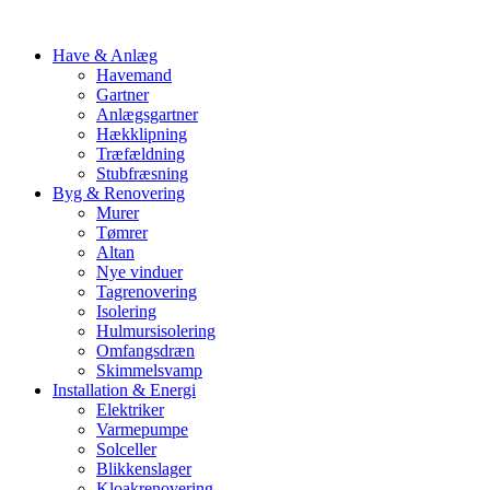
Have & Anlæg
Havemand
Gartner
Anlægsgartner
Hækklipning
Træfældning
Stubfræsning
Byg & Renovering
Murer
Tømrer
Altan
Nye vinduer
Tagrenovering
Isolering
Hulmursisolering
Omfangsdræn
Skimmelsvamp
Installation & Energi
Elektriker
Varmepumpe
Solceller
Blikkenslager
Kloakrenovering