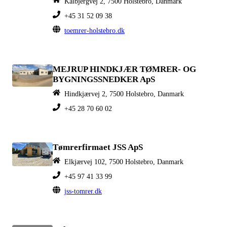
Kalbjergvej 2, 7500 Holstebro, Danmark
+45 31 52 09 38
toemrer-holstebro.dk
MEJRUP HINDKJÆR TØMRER- OG
BYGNINGSSNEDKER ApS
Hindkjærvej 2, 7500 Holstebro, Danmark
+45 28 70 60 02
Tømrerfirmaet JSS ApS
Elkjærvej 102, 7500 Holstebro, Danmark
+45 97 41 33 99
jss-tomrer.dk