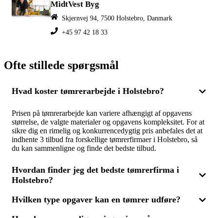
MidtVest Byg
Skjernvej 94, 7500 Holstebro, Danmark
+45 97 42 18 33
Ofte stillede spørgsmål
Hvad koster tømrerarbejde i Holstebro?
Prisen på tømrerarbejde kan variere afhængigt af opgavens
størrelse, de valgte materialer og opgavens kompleksitet. For at
sikre dig en rimelig og konkurrencedygtig pris anbefales det at
indhente 3 tilbud fra forskellige tømrerfirmaer i Holstebro, så
du kan sammenligne og finde det bedste tilbud.
Hvordan finder jeg det bedste tømrerfirma i
Holstebro?
Hvilken type opgaver kan en tømrer udføre?
For at vælge det bedste tømrerfirma til dit projekt kan du
sammenligne flere tilbud. Få 3 tilbud fra forskellige firmaer i