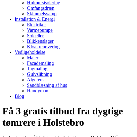
Hulmursisolering
Omfangsdræn
Skimmelsvamp
Installation & Energi
Elektriker
Varmepumpe
Solceller
Blikkenslager
Kloakrenovering
Vedligeholdelse
Maler
Facademaling
Tagmaling
Gulvslibning
Algerens
Sandblæsning af hus
Handyman
Blog
Få 3 gratis tilbud fra dygtige
tømrere i Holstebro