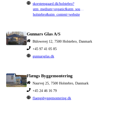
skorstensgaard.dk/holstebro?
utm_medium=organic&utm_source=google&utm_campai
holstebro&utm_content=website
Gunnars Glas A/S
Bülowsvej 12, 7500 Holstebro, Danmark
+45 97 41 05 85
gunnarsglas.dk
Flængs Byggemontering
Naurvej 25, 7500 Holstebro, Danmark
+45 24 46 16 79
flaengsbyggemontering.dk