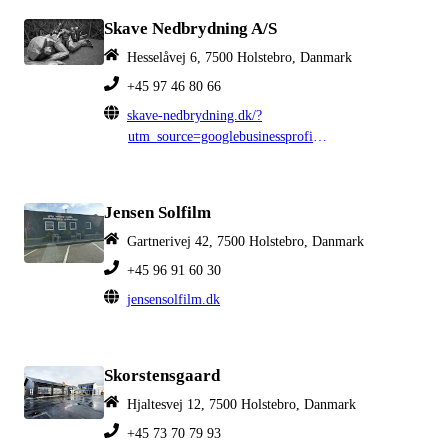
Skave Nedbrydning A/S
Hesselåvej 6, 7500 Holstebro, Danmark
+45 97 46 80 66
skave-nedbrydning.dk/?
utm_source=googlebusinessprofile&utm_medium=organic
Jensen Solfilm
Gartnerivej 42, 7500 Holstebro, Danmark
+45 96 91 60 30
jensensolfilm.dk
Skorstensgaard
Hjaltesvej 12, 7500 Holstebro, Danmark
+45 73 70 79 93