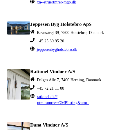
xn--struertmrer-mgb.dk
Jeppesen Byg Holstebro ApS
Ravnsøvej 39, 7500 Holstebro, Danmark
+45 25 39 95 20
jeppesenbygholstebro.dk
Rationel Vinduer A/S
Dalgas Alle 7, 7400 Herning, Danmark
+45 72 21 11 00
rationel.dk/?
utm_source=GMBlisting&utm_medium=organic
Dana Vinduer A/S