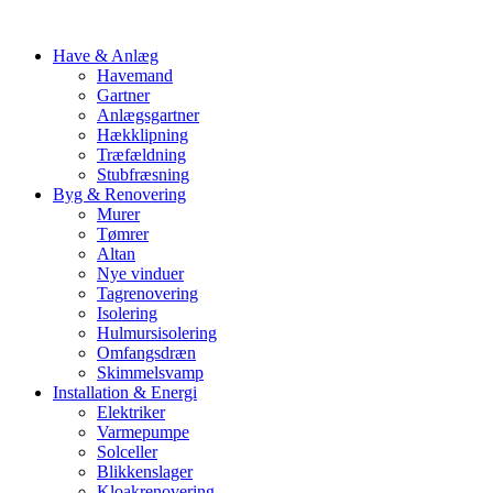
Have & Anlæg
Havemand
Gartner
Anlægsgartner
Hækklipning
Træfældning
Stubfræsning
Byg & Renovering
Murer
Tømrer
Altan
Nye vinduer
Tagrenovering
Isolering
Hulmursisolering
Omfangsdræn
Skimmelsvamp
Installation & Energi
Elektriker
Varmepumpe
Solceller
Blikkenslager
Kloakrenovering