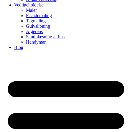
Vedligeholdelse
Maler
Facademaling
Tagmaling
Gulvslibning
Algerens
Sandblæsning af hus
Handyman
Blog