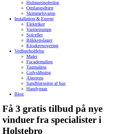
Hulmursisolering
Omfangsdræn
Skimmelsvamp
Installation & Energi
Elektriker
Varmepumpe
Solceller
Blikkenslager
Kloakrenovering
Vedligeholdelse
Maler
Facademaling
Tagmaling
Gulvslibning
Algerens
Sandblæsning af hus
Handyman
Blog
Få 3 gratis tilbud på nye
vinduer fra specialister i
Holstebro