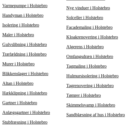
Varmepumpe i Holstebro
Nye vinduer i Holstebro
Handyman i Holstebro
Solceller i Holstebro
Isolering i Holstebro
Facademaling i Holstebro
Maler i Holstebro
Kloakrenovering i Holstebro
Gulvslibning i Holstebro
Algerens i Holstebro
Træfældning i Holstebro
Omfangsdræn i Holstebro
Murer i Holstebro
Tagmaling i Holstebro
Blikkenslager i Holstebro
Hulmursisolering i Holstebro
Altan i Holstebro
Tagrenovering i Holstebro
Hækklipning i Holstebro
Tømrer i Holstebro
Gartner i Holstebro
Skimmelsvamp i Holstebro
Anlægsgartner i Holstebro
Sandblæsning af hus i Holstebro
Stubfræsning i Holstebro