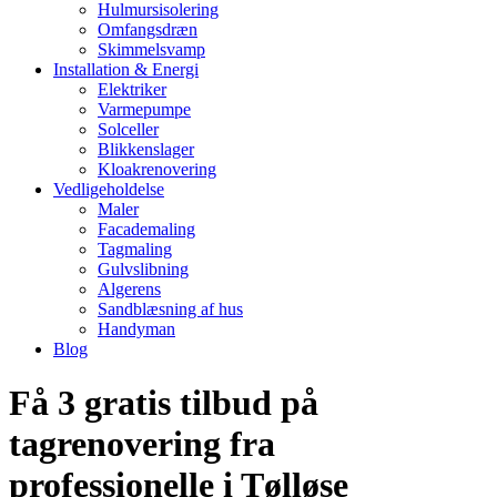
Hulmursisolering
Omfangsdræn
Skimmelsvamp
Installation & Energi
Elektriker
Varmepumpe
Solceller
Blikkenslager
Kloakrenovering
Vedligeholdelse
Maler
Facademaling
Tagmaling
Gulvslibning
Algerens
Sandblæsning af hus
Handyman
Blog
Få 3 gratis tilbud på
tagrenovering fra
professionelle i Tølløse