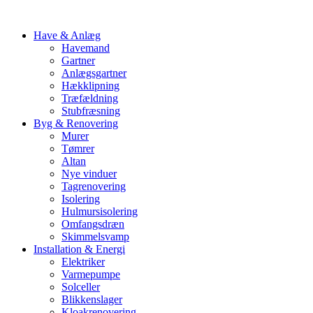
Have & Anlæg
Havemand
Gartner
Anlægsgartner
Hækklipning
Træfældning
Stubfræsning
Byg & Renovering
Murer
Tømrer
Altan
Nye vinduer
Tagrenovering
Isolering
Hulmursisolering
Omfangsdræn
Skimmelsvamp
Installation & Energi
Elektriker
Varmepumpe
Solceller
Blikkenslager
Kloakrenovering