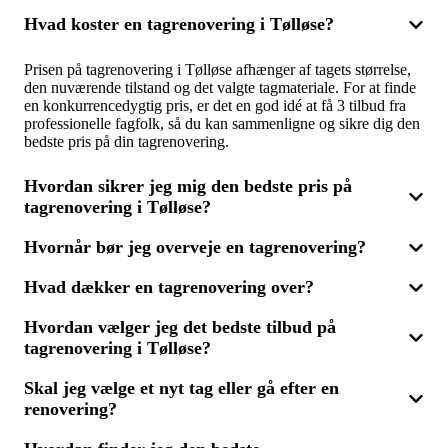
Hvad koster en tagrenovering i Tølløse?
Prisen på tagrenovering i Tølløse afhænger af tagets størrelse,
den nuværende tilstand og det valgte tagmateriale. For at finde
en konkurrencedygtig pris, er det en god idé at få 3 tilbud fra
professionelle fagfolk, så du kan sammenligne og sikre dig den
bedste pris på din tagrenovering.
Hvordan sikrer jeg mig den bedste pris på
tagrenovering i Tølløse?
Hvornår bør jeg overveje en tagrenovering?
For at opnå den bedste pris på tagrenovering i Tølløse, bør du
indhente og sammenligne tilbud fra flere leverandører. Ved at få
Hvad dækker en tagrenovering over?
3 tilbud er det lettere at vurdere priser og tilbud. Husk at tage
Det kan være tid til en tagrenovering, hvis du ser tegn på
højde for både omkostninger og kvalitet, så du får en løsning,
utætheder, mærkbare skader eller generel slitage på taget. Er
der både holder og er til at betale.
Hvordan vælger jeg det bedste tilbud på
taget gammelt eller ikke længere funktionelt, kan en renovering
Tagrenovering kan variere fra mindre reparationer som
give det forlænget levetid samt forbedre boligens
tagrenovering i Tølløse?
udskiftning af enkelte tagsten til en komplet fornyelse af hele
energieffektivitet. Overvej at få 3 tilbud fra eksperter for den
taget. Det kan også inkludere forbedringer som efterisolering
ideelle løsning til dit tag.
for at øge energieffektiviteten. Ved at få 3 tilbud kan du få
Skal jeg vælge et nyt tag eller gå efter en
Når du vælger det bedste tilbud på tagrenovering i Tølløse, er
indsigt i, hvad dit tag behøver, og vælge den mest passende
renovering?
det vigtigt ikke kun at se på prisen. Kvaliteten af det udførte
løsning.
arbejde og de anvendte materialer skal også tages i betragtning.
Med 3 tilbud kan du vurdere forskellige muligheder og beslutte