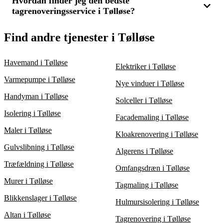
Hvordan finder jeg den bedste
Hvis dit tag er meget gammelt eller har større skader, kan et nyt
dig for, hvilken løsning der bedst opfylder dine behov for pris
tagrenoveringsservice i Tølløse?
tag være nødvendigt frem for en renovering. Det afhænger af
og kvalitet.
tagets tilstand og dit budget. Indhent 3 tilbud fra flere
tagfirmaer for at finde ud af, om en komplet udskiftning eller en
For at finde den bedste tagrenoveringsservice i Tølløse, bør du
Find andre tjenester i Tølløse
renovering er det rigtige for dig.
sammenligne flere tilbud. Indhent 3 tilbud fra forskellige
firmaer for at vurdere pris, erfaring og kvalitet. Sørg for at
vælge en service, som kan udføre holdbare løsninger, så dit tag
Havemand i Tølløse
Elektriker i Tølløse
forbliver solidt i mange år.
Varmepumpe i Tølløse
Nye vinduer i Tølløse
Handyman i Tølløse
Solceller i Tølløse
Isolering i Tølløse
Facademaling i Tølløse
Maler i Tølløse
Kloakrenovering i Tølløse
Gulvslibning i Tølløse
Algerens i Tølløse
Træfældning i Tølløse
Omfangsdræn i Tølløse
Murer i Tølløse
Tagmaling i Tølløse
Blikkenslager i Tølløse
Hulmursisolering i Tølløse
Altan i Tølløse
Tagrenovering i Tølløse