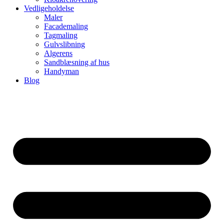
Vedligeholdelse
Maler
Facademaling
Tagmaling
Gulvslibning
Algerens
Sandblæsning af hus
Handyman
Blog