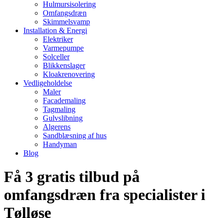
Hulmursisolering
Omfangsdræn
Skimmelsvamp
Installation & Energi
Elektriker
Varmepumpe
Solceller
Blikkenslager
Kloakrenovering
Vedligeholdelse
Maler
Facademaling
Tagmaling
Gulvslibning
Algerens
Sandblæsning af hus
Handyman
Blog
Få 3 gratis tilbud på
omfangsdræn fra specialister i
Tølløse