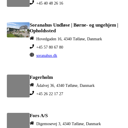
+45 40 48 26 16
Soranahus Undløse | Børne- og ungehjem |
Opholdssted
Hovedgaden 16, 4340 Tølløse, Danmark
+45 57 80 67 80
soranahus.dk
Fagerholm
Ådalvej 36, 4340 Tølløse, Danmark
+45 26 22 17 27
Fors A/S
Digemosevej 3, 4340 Tølløse, Danmark