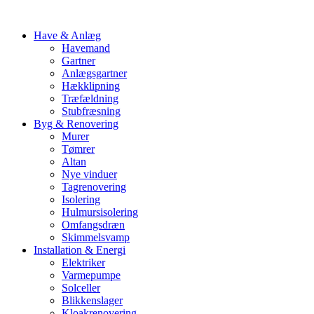
Have & Anlæg
Havemand
Gartner
Anlægsgartner
Hækklipning
Træfældning
Stubfræsning
Byg & Renovering
Murer
Tømrer
Altan
Nye vinduer
Tagrenovering
Isolering
Hulmursisolering
Omfangsdræn
Skimmelsvamp
Installation & Energi
Elektriker
Varmepumpe
Solceller
Blikkenslager
Kloakrenovering