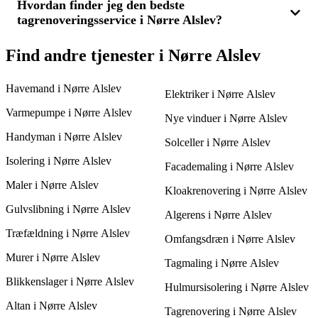
betragtning. Med 3 tilbud kan du vurdere forskellige
Hvordan finder jeg den bedste
Hvis dit tag er meget gammelt eller har større skader, kan et nyt
muligheder og beslutte dig for, hvilken løsning der bedst
tagrenoveringsservice i Nørre Alslev?
tag være nødvendigt frem for en renovering. Det afhænger af
opfylder dine behov for pris og kvalitet.
tagets tilstand og dit budget. Indhent 3 tilbud fra flere
tagfirmaer for at finde ud af, om en komplet udskiftning eller en
For at finde den bedste tagrenoveringsservice i Nørre Alslev,
Find andre tjenester i Nørre Alslev
renovering er det rigtige for dig.
bør du sammenligne flere tilbud. Indhent 3 tilbud fra forskellige
firmaer for at vurdere pris, erfaring og kvalitet. Sørg for at
Havemand i Nørre Alslev
vælge en service, som kan udføre holdbare løsninger, så dit tag
Elektriker i Nørre Alslev
forbliver solidt i mange år.
Varmepumpe i Nørre Alslev
Nye vinduer i Nørre Alslev
Handyman i Nørre Alslev
Solceller i Nørre Alslev
Isolering i Nørre Alslev
Facademaling i Nørre Alslev
Maler i Nørre Alslev
Kloakrenovering i Nørre Alslev
Gulvslibning i Nørre Alslev
Algerens i Nørre Alslev
Træfældning i Nørre Alslev
Omfangsdræn i Nørre Alslev
Murer i Nørre Alslev
Tagmaling i Nørre Alslev
Blikkenslager i Nørre Alslev
Hulmursisolering i Nørre Alslev
Altan i Nørre Alslev
Tagrenovering i Nørre Alslev