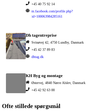
+45 40 75 92 14
m.facebook.com/profile.php?
id=100063984285161
Dh tagentreprise
Svinøvej 42, 4750 Lundby, Danmark
+45 42 37 89 83
dhtag.dk
KH Byg og montage
Østervej, 4840 Nørre Alslev, Danmark
+45 42 92 63 00
Ofte stillede spørgsmål