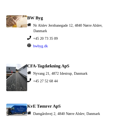
BW Byg
Nr Alslev Jernbanegade 12, 4840 Nørre Alslev,
Danmark
+45 20 73 35 09
bwbyg.dk
CFA-Tagdækning ApS
Nyvang 21, 4872 Idestrup, Danmark
+45 27 52 68 44
KvE Tømrer ApS
Damgårdsvej 2, 4840 Nørre Alslev, Danmark