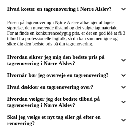
Hvad koster en tagrenovering i Nørre Alslev?
Prisen på tagrenovering i Nørre Alslev afhænger af tagets
størrelse, den nuværende tilstand og det valgte tagmateriale.
For at finde en konkurrencedygtig pris, er det en god idé at få 3
tilbud fra professionelle fagfolk, så du kan sammenligne og
sikre dig den bedste pris på din tagrenovering.
Hvordan sikrer jeg mig den bedste pris på
tagrenovering i Nørre Alslev?
Hvornår bør jeg overveje en tagrenovering?
For at opnå den bedste pris på tagrenovering i Nørre Alslev,
bør du indhente og sammenligne tilbud fra flere leverandører.
Hvad dækker en tagrenovering over?
Ved at få 3 tilbud er det lettere at vurdere priser og tilbud. Husk
Det kan være tid til en tagrenovering, hvis du ser tegn på
at tage højde for både omkostninger og kvalitet, så du får en
utætheder, mærkbare skader eller generel slitage på taget. Er
løsning, der både holder og er til at betale.
Hvordan vælger jeg det bedste tilbud på
taget gammelt eller ikke længere funktionelt, kan en renovering
Tagrenovering kan variere fra mindre reparationer som
give det forlænget levetid samt forbedre boligens
tagrenovering i Nørre Alslev?
udskiftning af enkelte tagsten til en komplet fornyelse af hele
energieffektivitet. Overvej at få 3 tilbud fra eksperter for den
taget. Det kan også inkludere forbedringer som efterisolering
ideelle løsning til dit tag.
for at øge energieffektiviteten. Ved at få 3 tilbud kan du få
Skal jeg vælge et nyt tag eller gå efter en
Når du vælger det bedste tilbud på tagrenovering i Nørre
indsigt i, hvad dit tag behøver, og vælge den mest passende
renovering?
Alslev, er det vigtigt ikke kun at se på prisen. Kvaliteten af det
løsning.
udførte arbejde og de anvendte materialer skal også tages i