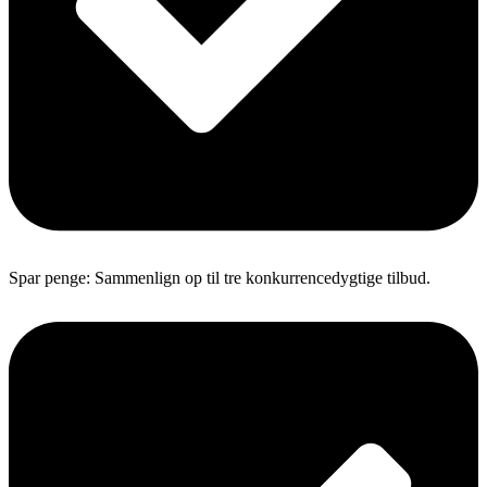
Spar penge: Sammenlign op til tre konkurrencedygtige tilbud.