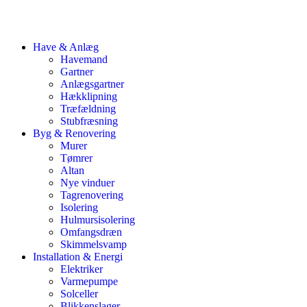
Have & Anlæg
Havemand
Gartner
Anlægsgartner
Hækklipning
Træfældning
Stubfræsning
Byg & Renovering
Murer
Tømrer
Altan
Nye vinduer
Tagrenovering
Isolering
Hulmursisolering
Omfangsdræn
Skimmelsvamp
Installation & Energi
Elektriker
Varmepumpe
Solceller
Blikkenslager