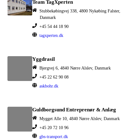
Team TagXperten
Stubbekøbingvej 338, 4800 Nykøbing Falster,
Danmark
+45 54 44 18 90
tagxperten.dk
Yggdrasil
Bjergvej 6, 4840 Nørre Alslev, Danmark
+45 22 62 90 08
askbohr.dk
Guldborgsund Entreprenør & Anlæg
Mygget Alle 10, 4840 Nørre Alslev, Danmark
+45 20 72 10 96
gbs-transport.dk