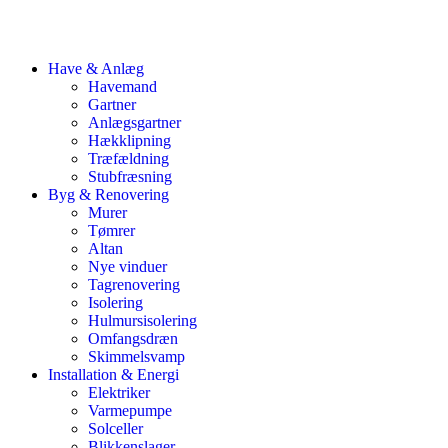
Have & Anlæg
Havemand
Gartner
Anlægsgartner
Hækklipning
Træfældning
Stubfræsning
Byg & Renovering
Murer
Tømrer
Altan
Nye vinduer
Tagrenovering
Isolering
Hulmursisolering
Omfangsdræn
Skimmelsvamp
Installation & Energi
Elektriker
Varmepumpe
Solceller
Blikkenslager