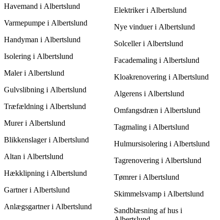
Havemand i Albertslund
vælge en service, som kan udføre holdbare løsninger, så dit tag
Elektriker i Albertslund
forbliver solidt i mange år.
Varmepumpe i Albertslund
Nye vinduer i Albertslund
Handyman i Albertslund
Solceller i Albertslund
Isolering i Albertslund
Facademaling i Albertslund
Maler i Albertslund
Kloakrenovering i Albertslund
Gulvslibning i Albertslund
Algerens i Albertslund
Træfældning i Albertslund
Omfangsdræn i Albertslund
Murer i Albertslund
Tagmaling i Albertslund
Blikkenslager i Albertslund
Hulmursisolering i Albertslund
Altan i Albertslund
Tagrenovering i Albertslund
Hækklipning i Albertslund
Tømrer i Albertslund
Gartner i Albertslund
Skimmelsvamp i Albertslund
Anlægsgartner i Albertslund
Sandblæsning af hus i
Albertslund