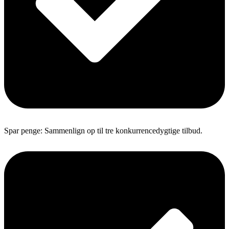
Spar penge: Sammenlign op til tre konkurrencedygtige tilbud.