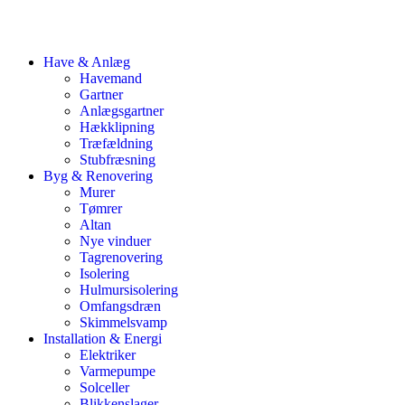
Have & Anlæg
Havemand
Gartner
Anlægsgartner
Hækklipning
Træfældning
Stubfræsning
Byg & Renovering
Murer
Tømrer
Altan
Nye vinduer
Tagrenovering
Isolering
Hulmursisolering
Omfangsdræn
Skimmelsvamp
Installation & Energi
Elektriker
Varmepumpe
Solceller
Blikkenslager